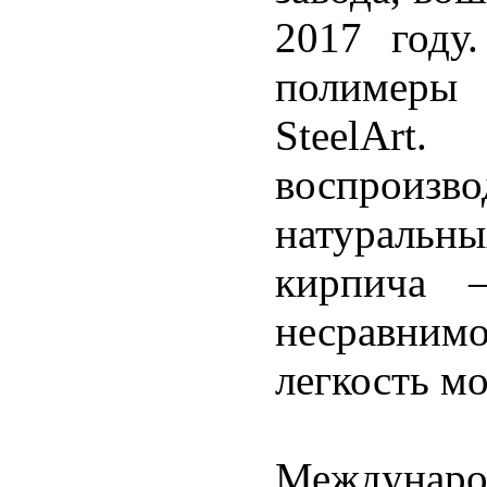
2017 году
полимеры
SteelArt.
воспроиз
натуральны
кирпича 
несравним
легкость м
Междунар