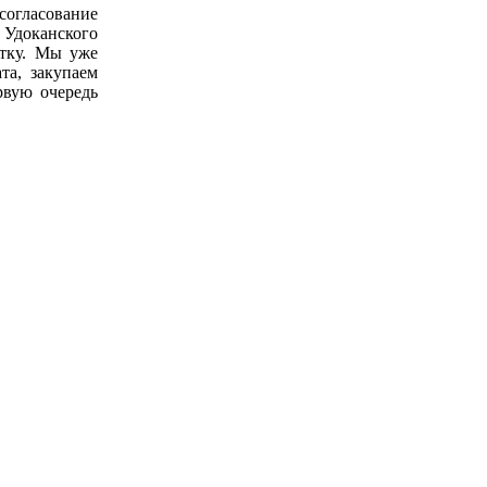
огласование
 Удоканского
отку. Мы уже
та, закупаем
рвую очередь