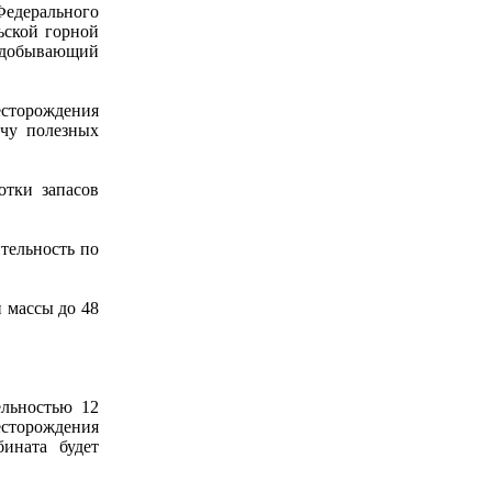
Федерального
ьской горной
одобывающий
есторождения
ычу полезных
отки запасов
тельность по
 массы до 48
ельностью 12
есторождения
бината будет