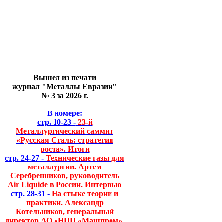
Вышел из печати
журнал "Металлы Евразии"
№ 3 за 2026 г.
В номере:
стр. 10-23 -
23-й
Металлургический саммит
«Русская Сталь: стратегия
роста». Итоги
стр. 24-27 -
Технические газы для
металлургии. Артем
Серебренников, руководитель
Air Liquide в России. Интервью
стр. 28-31 -
На стыке теории и
практики. Александр
Котельников, генеральный
директор АО «НПП «Машпром».