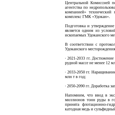
Центральной Комиссией п
агентства по недропользо
компанией» технический 
комплекс ГМК «Удокан».
Подготовка и утверждение 
является одним из услови
ископаемых Удоканского ме
В соответствии с протокол
Удоканского месторождения
∙ 2021-2033 гг. Достижени
рудной массе не менее 12 мл
∙ 2033-2050 гг. Наращиван
млн т в год;
∙ 2050-2090 гг. Доработка 
Напомним, что ввод в экс
миллионов тонн руды в го
принята флотационно-гидр
катодная медь и сульфидный