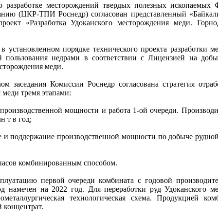
о разработке месторождений твердых полезных ископаемых 
ванию (ЦКР-ТПИ Роснедр) согласован представленный «Байкал
проект «Разработка Удоканского месторождения меди. Горн
в установленном порядке технического проекта разработки м
й пользования недрами в соответствии с Лицензией на доб
сторождения меди.
ом заседания Комиссии Роснедр согласована стратегия отраб
 меди тремя этапами:
е производственной мощности и работа 1-ой очереди. Производи
н т в год;
ие и поддержание производственной мощности по добыче рудной
запасов комбинированным способом.
плуатацию первой очереди комбината с годовой производит
д намечен на 2022 год. Для переработки руд Удоканского м
ометаллургическая технологическая схема. Продукцией ком
 концентрат.