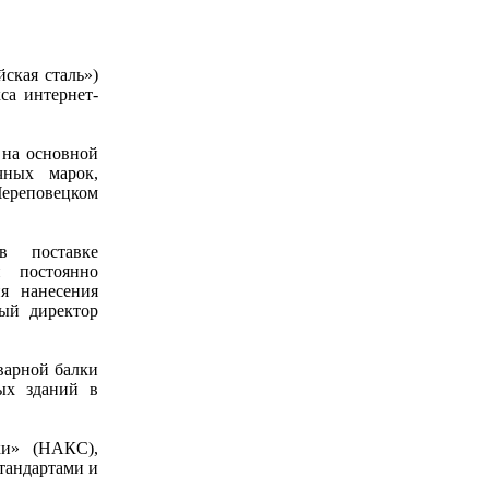
ская сталь»)
са интернет-
 на основной
чных марок,
Череповецком
в поставке
 и постоянно
ия нанесения
ный директор
варной балки
ых зданий в
ки» (НАКС),
тандартами и