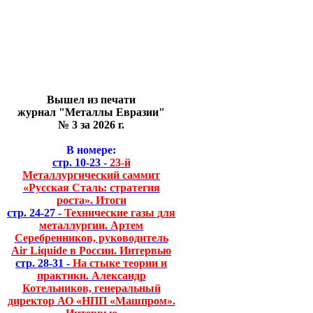
Вышел из печати
журнал "Металлы Евразии"
№ 3 за 2026 г.
В номере:
стр. 10-23 -
23-й
Металлургический саммит
«Русская Сталь: стратегия
роста». Итоги
стр. 24-27 -
Технические газы для
металлургии. Артем
Серебренников, руководитель
Air Liquide в России. Интервью
стр. 28-31 -
На стыке теории и
практики. Александр
Котельников, генеральный
директор АО «НПП «Машпром».