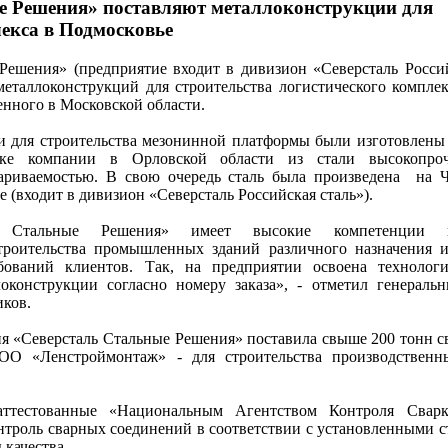
е Решения» поставляют металлоконструкции для
екса в Подмосковье
ешения» (предприятие входит в дивизион «Северсталь Россий
металлоконструкций для строительства логистического комплек
енного в Московской области.
и для строительства мезонинной платформы были изготовлены
дке компании в Орловской области из стали высокопро
ариваемостью. В свою очередь сталь была произведена на 
 (входит в дивизион «Северсталь Российская сталь»).
ь Стальные Решения» имеет высокие компетенции 
строительства промышленных зданий различного назначения
ебований клиентов. Так, на предприятии освоена технолог
оконструкции согласно номеру заказа», - отметил генераль
иков.
ия «Северсталь Стальные Решения» поставила свыше 200 тонн с
ОО «Ленстроймонтаж» - для строительства производственн
аттестованные «Национальным Агентством Контроля Свар
онтроль сварных соединений в соответствии с установленными с
 качества.