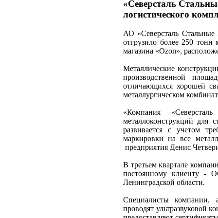
«Северсталь Стальны
логистического компл
АО «Северсталь Стальные Р
отгрузило более 250 тонн 
магазина «Ozon», располож
Металлические конструкци
производственной площа
отличающихся хорошей св
металлургическом комбинате
«Компания «Северстал
металлоконструкций для 
развивается с учетом тр
маркировки на все металл
предприятия Денис Четвер
В третьем квартале компан
постоянному клиенту - О
Ленинградской области.
Специалисты компании, 
проводят ультразвуковой к
предоставляют сертификаты