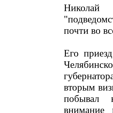
Николай
"подведомс
почти во вс
Его приезд
Челябин
губернато
вторым виз
побывал 
внимание 