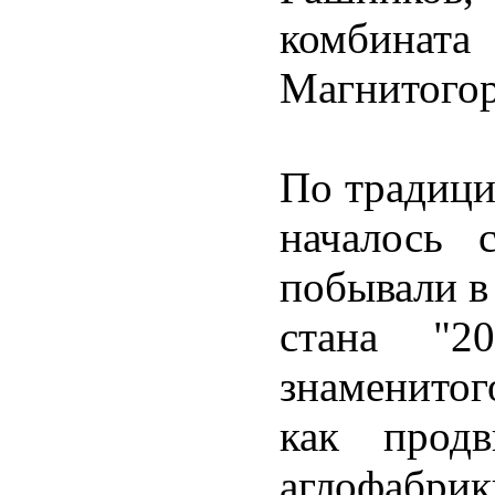
комбина
Магнитогор
По традици
началось 
побывали в
стана "2
знаменитог
как продв
аглофабрик