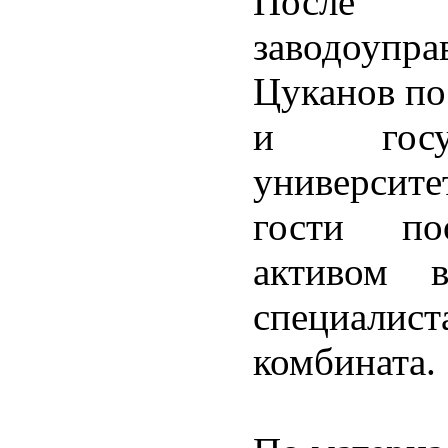
После 
заводоупр
Цуканов по
и госуд
университе
гости по
активом 
специали
комбината.