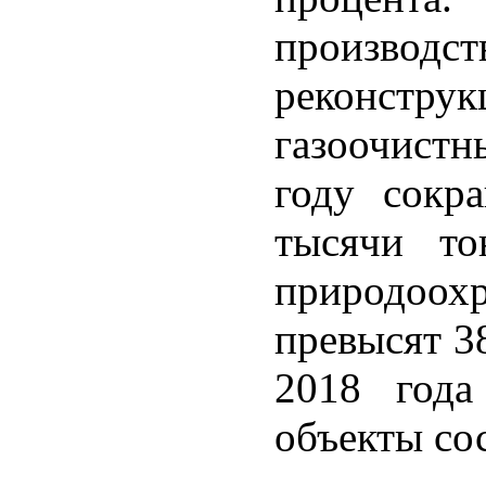
произво
реконс
газоочистн
году сокр
тысячи то
природоох
превысят 3
2018 года
объекты сос