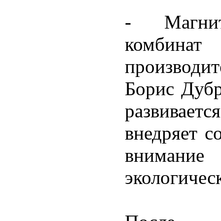
- Магнит
комбина
производит
Борис Дубр
развиваетс
внедряет с
внимание
экологичес