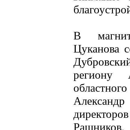
благоустрой
В магнит
Цуканова с
Дубровски
региону 
областно
Александр 
директо
Рашнико