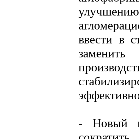
улучшению 
агломера
ввести в с
заменить
произв
стабилиз
эффективно
- Новый п
сократить