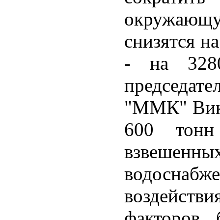
окружающ
снизятся на
- на 328
председат
"ММК" Викт
600 тонн
взвешенных
водоснаб
воздейств
факторов 