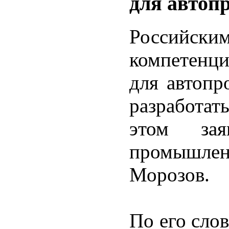
для автоп
Российск
компетенц
для автопр
разработат
этом зая
промышленн
Морозов.
По его сло