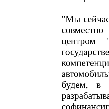
"Мы сейчас
совместно
центром 
государст
компете
автомоби
будем, в 
разрабатыв
софинан