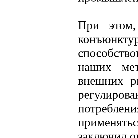
При этом,
конъюнктур
способств
наших мет
внешних р
регулиро
потребл
применятьс
заключил о