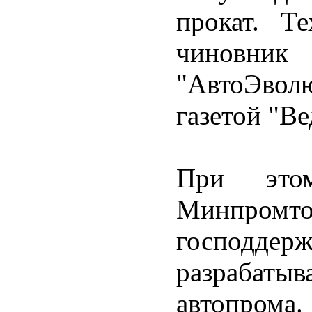
прокат. Те
чиновни
"АвтоЭвол
газетой "В
При это
Минпромто
господдер
разрабаты
автопрома.