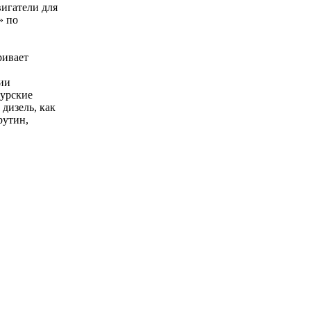
игатели для
» по
ривает
нии
мурские
дизель, как
рутин,