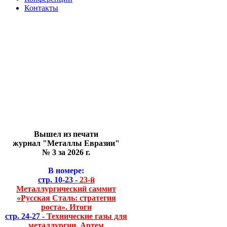
Контакты
Вышел из печати
журнал "Металлы Евразии"
№ 3 за 2026 г.
В номере:
стр. 10-23 -
23-й
Металлургический саммит
«Русская Сталь: стратегия
роста». Итоги
стр. 24-27 -
Технические газы для
металлургии. Артем