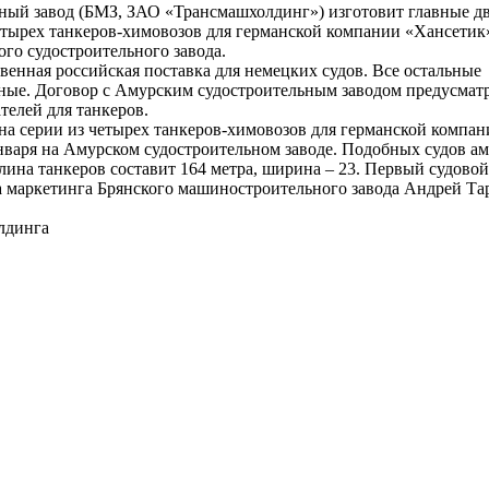
ый завод (БМЗ, ЗАО «Трансмашхолдинг») изготовит главные дв
четырех танкеров-химовозов для германской компании «Хансетик
го судостроительного завода.
венная российская поставка для немецких судов. Все остальные
ые. Договор с Амурским судостроительным заводом предусмат
телей для танкеров.
на серии из четырех танкеров-химовозов для германской компа
января на Амурском судостроительном заводе. Подобных судов а
лина танкеров составит 164 метра, ширина – 23. Первый судовой 
ла маркетинга Брянского машиностроительного завода Андрей Та
лдинга