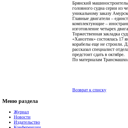
Брянский машиностроительн
головного судна серии из 
уникальному заказу Амурско
Главные двигатели – единст
комплектующие – иностранн
изготовление четырех двига
Торжественная закладка суд
«Хансетик» состоялась 17 
корабелы еще не строили. Д
рассказал специалист отде
предстоит сдать в октябре.
По материалам Трансмашхо
Возврат к списку
Меню раздела
Журнал
Новости
Издательство
Конференции