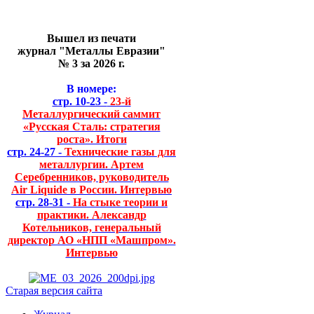
Вышел из печати
журнал "Металлы Евразии"
№ 3 за 2026 г.
В номере:
стр. 10-23 -
23-й
Металлургический саммит
«Русская Сталь: стратегия
роста». Итоги
стр. 24-27 -
Технические газы для
металлургии. Артем
Серебренников, руководитель
Air Liquide в России. Интервью
стр. 28-31 -
На стыке теории и
практики. Александр
Котельников, генеральный
директор АО «НПП «Машпром».
Интервью
Старая версия сайта