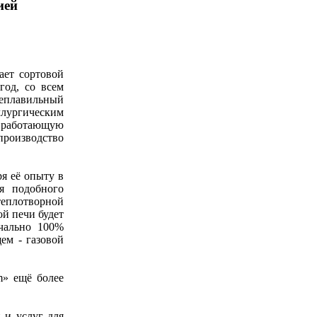
ией
ает сортовой
год, со всем
леплавильный
ллургическим
 работающую
производство
я её опыту в
я подобного
теплотворной
й печи будет
ачально 100%
ем - газовой
m» ещё более
 и услуг для