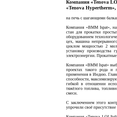
Компания «Tenova LOI 
«Tenova Hypertherm»,
на печь с шагающими балка
Компания «BMM Ispat», нах
стан для прокатки просты
оборудованием технологиче
цех, машина непрерывного 
циклом мощностью 2 мил
установку производства г
электроэнергии. Прокатные 
Компания «BMM Ispat» выбр
проектах такого рода и 
применения в Индию. Главн
способности, максимизирую
гибкой в отношении испол
тяжёлого топлива, топливн
смеси.
С заключением этого контр
упрочили своё присутствие
Компания «Tenova LOI Ital