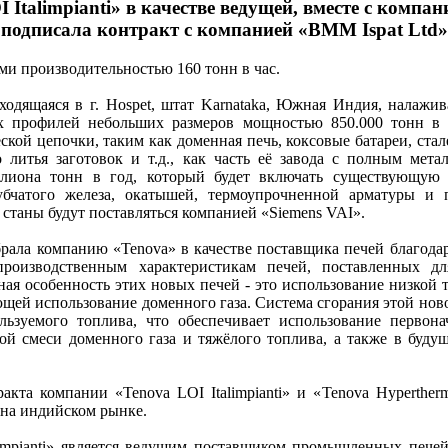
Italimpianti» в качестве ведущей, вместе с компан
 подписала контракт с компанией «BMM Ispat Ltd»
ми производительностью 160 тонн в час.
одящаяся в г. Hospet, штат Karnataka, Южная Индия, налажив
х профилей небольших размеров мощностью 850.000 тонн в 
ской цепочки, таким как доменная печь, коксовые батареи, ста
литья заготовок и т.д., как часть её завода с полным мета
лиона тонн в год, который будет включать существующую
убчатого железа, окатышей, термоупрочненной арматуры и 
станы будут поставляться компанией «Siemens VAI».
ала компанию «Tenova» в качестве поставщика печей благодар
производственным характеристикам печей, поставленных дл
ая особенность этих новых печей - это использование низкой 
щей использование доменного газа. Система сгорания этой ново
ьзуемого топлива, что обеспечивает использование первон
ой смеси доменного газа и тяжёлого топлива, а также в будущ
акта компании «Tenova LOI Italimpianti» и «Tenova Hyperther
 на индийском рынке.
impianti» является ведущим поставщиком промышленных печей