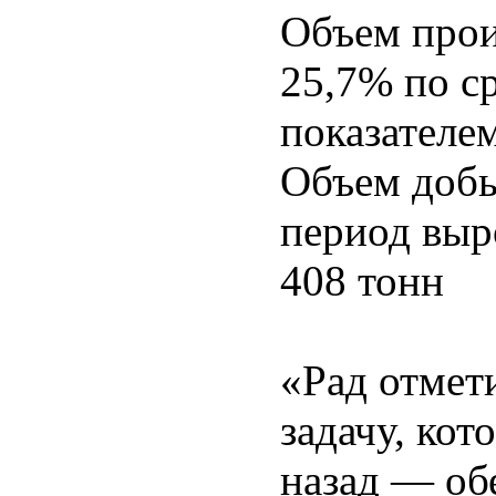
Объем прои
25,7% по с
показателем
Объем добы
период выр
408 тонн
«Рад отмет
задачу, кот
назад — об