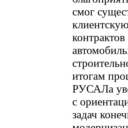
смог сущес
клиентскую
контрактов
автомобиль
строительн
итогам про
РУСАЛа уве
с ориентац
задач коне
модернизац