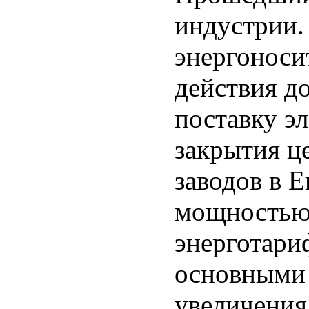
индустрии.
энергоноси
действия д
поставку э
закрытия ц
заводов в 
мощностью 
энерготари
основными
увеличения