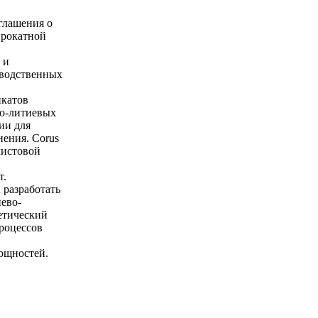
оглашения о
прокатной
 и
зводственных
икатов
во-литиевых
ии для
ения. Corus
листовой
т.
 разработать
ево-
етический
процессов
ощностей.