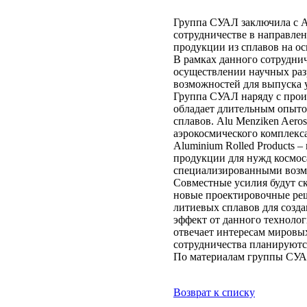
Группа СУАЛ заключила с Al
сотрудничестве в направле
продукции из сплавов на о
В рамках данного сотрудни
осуществлении научных раз
возможностей для выпуска 
Группа СУАЛ наряду с прои
обладает длительным опыто
сплавов. Alu Menziken Aer
аэрокосмического комплекс
Aluminium Rolled Products
продукции для нужд космос
специализированными возмо
Совместные усилия будут с
новые проектировочные ре
литиевых сплавов для соз
эффект от данного технолог
отвечает интересам мировы
сотрудничества планируютс
По материалам группы СУ
Возврат к списку