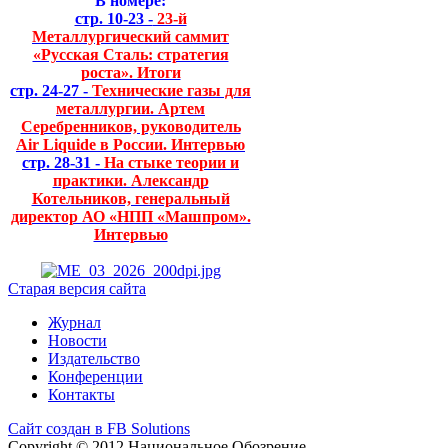
В номере:
стр. 10-23 -
23-й
Металлургический саммит
«Русская Сталь: стратегия
роста». Итоги
стр. 24-27 -
Технические газы для
металлургии. Артем
Серебренников, руководитель
Air Liquide в России. Интервью
стр. 28-31 -
На стыке теории и
практики. Александр
Котельников, генеральный
директор АО «НПП «Машпром».
Интервью
Старая версия сайта
Журнал
Новости
Издательство
Конференции
Контакты
Сайт создан в FB Solutions
Copyright © 2012 Национальное Обозрение