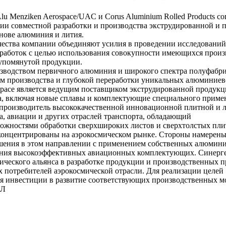
u Menziken Aerospace/UAC и Corus Aluminium Rolled Products с
нии совместной разработки и производства экструдированной и 
снове алюминия и лития.
чества компании объединяют усилия в проведении исследований
работок с целью использования совокупности имеющихся прои
упомянутой продукции.
зводством первичного алюминия и широкого спектра полуфабр
м производства и глубокой переработки уникальных алюминие
ospace является ведущим поставщиком экструдированной продукц
а, включая новые сплавы и комплектующие специального примен
 – производитель высококачественной инновационной плитной и 
а, авиации и других отраслей транспорта, обладающий
жностями обработки сверхшироких листов и сверхтолстых пли
концентрированы на аэрокосмическом рынке. Стороны намерены
шения в этом направлении с применением собственных алюмини
дания высокоэффективных авиационных комплектующих. Синерг
ического альянса в разработке продукции и производственных 
х потребителей аэрокосмической отрасли. Для реализации целей
я инвестиции в развитие соответствующих производственных м
АЛ