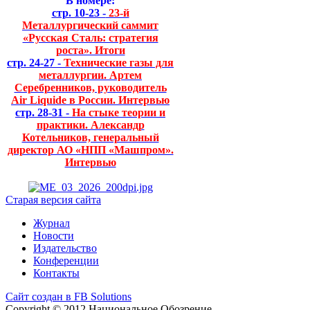
В номере:
стр. 10-23 -
23-й
Металлургический саммит
«Русская Сталь: стратегия
роста». Итоги
стр. 24-27 -
Технические газы для
металлургии. Артем
Серебренников, руководитель
Air Liquide в России. Интервью
стр. 28-31 -
На стыке теории и
практики. Александр
Котельников, генеральный
директор АО «НПП «Машпром».
Интервью
Старая версия сайта
Журнал
Новости
Издательство
Конференции
Контакты
Сайт создан в FB Solutions
Copyright © 2012 Национальное Обозрение