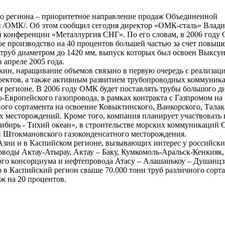
о региона – приоритетное направление продаж Объединенной
 /ОМК/. Об этом сообщил сегодня директор «ОМК-сталь» Влад
 конференции «Металлургия СНГ». По его словам, в 2006 год
ое производство на 40 процентов большей частью за счет повыш
руб диаметром до 1420 мм, выпуск которых был освоен Выксу
 апреле 2005 года.
ин, наращивание объемов связано в первую очередь с реализаци
ектов, а также активным развитием трубопроводных коммуник
 регионе. В 2006 году ОМК будет поставлять трубы большого ди
о-Европейского газопровода, в рамках контракта с Газпромом на
ного сортамента на освоение Ковыктинского, Ванкорского, Талак
х месторождений. Кроме того, компания планирует участвовать 
ибирь - Тихий океан», в строительстве морских коммуникаций 
и Штокмановского газоконденсатного месторождения.
Азии и в Каспийском регионе, вызывающих интерес у российски
воды Актау-Атырау, Актау – Баку, Кумкомоль-Аральск-Кенкияк
го консорциума и нефтепровода Атасу – Алашанькоу – Душанцз
 в Каспийский регион свыше 70.000 тонн труб различного сорта
ж на 20 процентов.