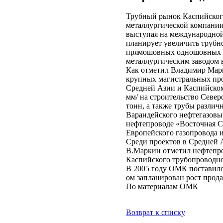
Трубный рынок Каспийског
металлургической компании
выступая на международной
планирует увеличить трубн
прямошовных одношовных т
металлургическим заводом в
Как отметил Владимир Марк
крупных магистральных про
Средней Азии и Каспийском
мм/ на строительство Север
тонн, а также трубы различ
Варандейского нефтегазовы
нефтепроводе «Восточная С
Европейского газопровода 
Среди проектов в Средней 
В.Маркин отметил нефтепро
Каспийского трубопроводно
В 2005 году ОМК поставило
ом запланирован рост прода
По материалам ОМК
Возврат к списку