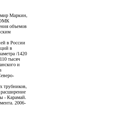
имир Маркин,
у ОМК
ения объемов
нским
ей в России
аций в
аметра /1420
 110 тысяч
анского и
в
Северо-
х трубников,
, расширение
ы - Карамай.
мента. 2006-