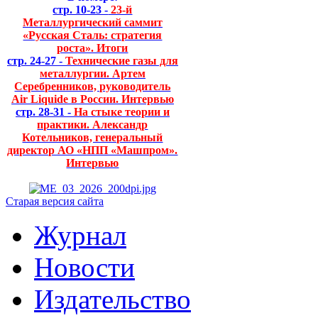
стр. 10-23 -
23-й
Металлургический саммит
«Русская Сталь: стратегия
роста». Итоги
стр. 24-27 -
Технические газы для
металлургии. Артем
Серебренников, руководитель
Air Liquide в России. Интервью
стр. 28-31 -
На стыке теории и
практики. Александр
Котельников, генеральный
директор АО «НПП «Машпром».
Интервью
Старая версия сайта
Журнал
Новости
Издательство