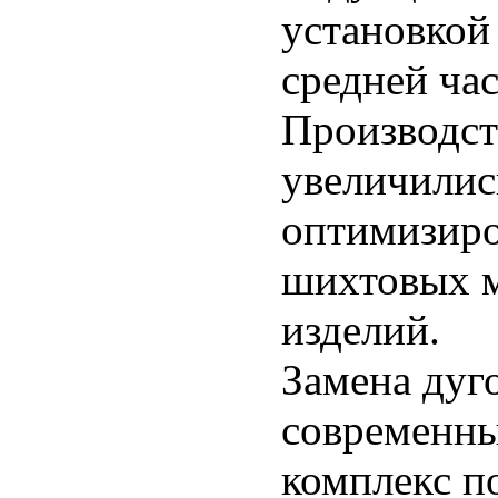
установкой
средней ча
Производст
увеличились
оптимизиро
шихтовых м
изделий.
Замена дуго
современн
комплекс п