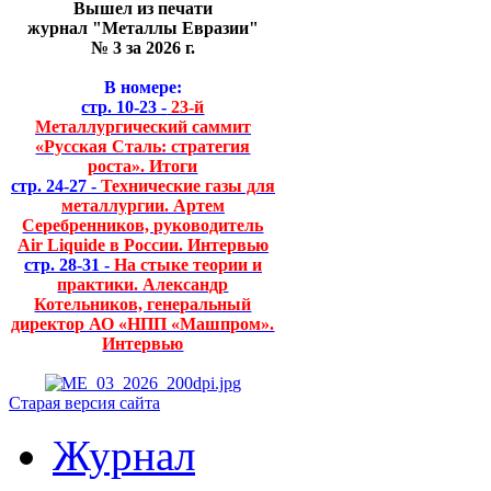
Вышел из печати
журнал "Металлы Евразии"
№ 3 за 2026 г.
В номере:
стр. 10-23 -
23-й
Металлургический саммит
«Русская Сталь: стратегия
роста». Итоги
стр. 24-27 -
Технические газы для
металлургии. Артем
Серебренников, руководитель
Air Liquide в России. Интервью
стр. 28-31 -
На стыке теории и
практики. Александр
Котельников, генеральный
директор АО «НПП «Машпром».
Интервью
Старая версия сайта
Журнал