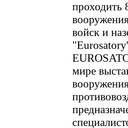
проходить 
вооружения
войск и на
"Eurosatory
EUROSATOR
мире выста
вооружения
противовоз
предназнач
специалисто