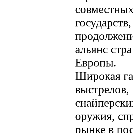
совместных
государств,
продолжени
альянс стр
Европы.
Широкая га
выстрелов,
снайперски
оружия, сп
рынке в по