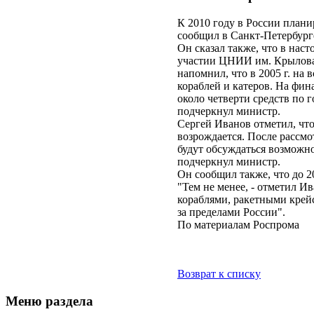
К 2010 году в России плани
сообщил в Санкт-Петербург
Он сказал также, что в на
участии ЦНИИ им. Крылова р
напомнил, что в 2005 г. на
кораблей и катеров. На фин
около четверти средств по 
подчеркнул министр.
Сергей Иванов отметил, что
возрождается. После рассмо
будут обсуждаться возможно
подчеркнул министр.
Он сообщил также, что до 20
"Тем не менее, - отметил И
кораблями, ракетными крей
за пределами России".
По материалам Роспрома
Возврат к списку
Меню раздела