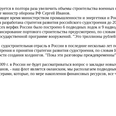
руется в полтора раза увеличить объемы строительства военных 
е министр обороны РФ Сергей Иванов.
стоящее время министерством промышленности и энергетики и Р
азработана стратегия развития российского судостроения до 20
 всех верфях России было построено 6 подводных лодок и 9 надв
ансирование портового строительства предусмотрено, по словам
государственной программе вооружений. "Это триллионы рублей"
 судостроительная отрасль в России в последние несколько лет 
трения и принятия стратегии развития судостроения, по словам 
сти создания холдингов. "Пока эти разговоры преждевременны",
09 г. в России не будет рассматриваться вопрос о закладке новы
ванов, - наш флот является океанским, мы располагаем подводн
серами, которые, по мере накопления финансовых ресурсов, все