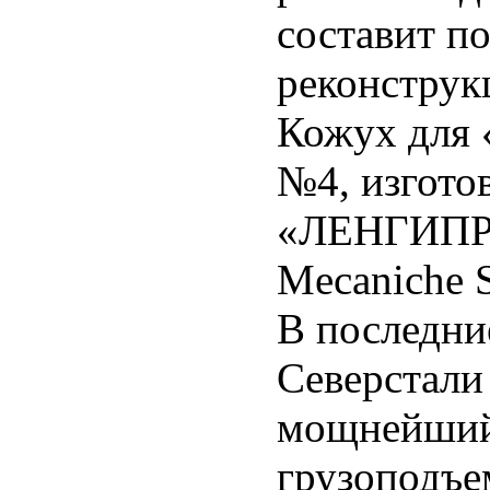
составит по
реконструкц
Кожух для 
№4, изгот
«ЛЕНГИПРО
Mecaniche S
В последни
Северстал
мощнейший 
грузоподъе