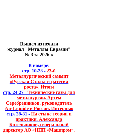
Вышел из печати
журнал "Металлы Евразии"
№ 3 за 2026 г.
В номере:
стр. 10-23 -
23-й
Металлургический саммит
«Русская Сталь: стратегия
роста». Итоги
стр. 24-27 -
Технические газы для
металлургии. Артем
Серебренников, руководитель
Air Liquide в России. Интервью
стр. 28-31 -
На стыке теории и
практики. Александр
Котельников, генеральный
директор АО «НПП «Машпром».