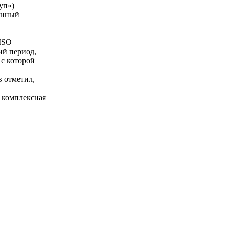
уп»)
енный
ISO
ий период,
с которой
в отметил,
я комплексная