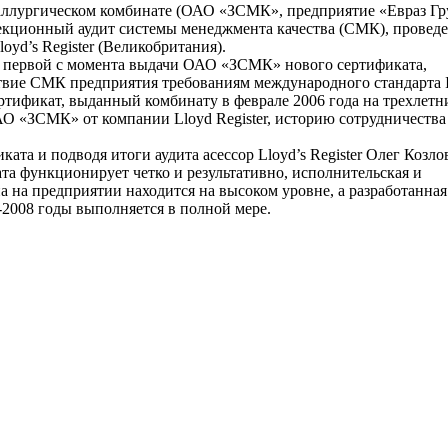
аллургическом комбинате (ОАО «ЗСМК», предприятие «Евраз Гр
екционный аудит системы менеджмента качества (СМК), провед
oyd’s Register (Великобритания).
а первой с момента выдачи ОАО «ЗСМК» нового сертификата,
твие СМК предприятия требованиям международного стандарта 
ртификат, выданный комбинату в феврале 2006 года на трехлетн
О «ЗСМК» от компании Lloyd Register, историю сотрудничества 
ата и подводя итоги аудита асессор Lloyd’s Register Олег Козло
а функционирует четко и результативно, исполнительская и
 на предприятии находится на высоком уровне, а разработанна
-2008 годы выполняется в полной мере.