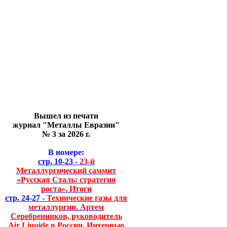
Вышел из печати
журнал "Металлы Евразии"
№ 3 за 2026 г.
В номере:
стр. 10-23 -
23-й
Металлургический саммит
«Русская Сталь: стратегия
роста». Итоги
стр. 24-27 -
Технические газы для
металлургии. Артем
Серебренников, руководитель
Air Liquide в России. Интервью