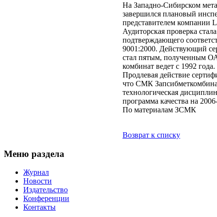
На Западно-Сибирском мет
завершился плановый инсп
представителем компании Ll
Аудиторская проверка стал
подтверждающего соответс
9001:2000. Действующий се
стал пятым, полученным ОА
комбинат ведет с 1992 года.
Продлевая действие сертифик
что СМК Запсибметкомбинат
технологическая дисциплина
программа качества на 2006
По материалам ЗСМК
Возврат к списку
Меню раздела
Журнал
Новости
Издательство
Конференции
Контакты