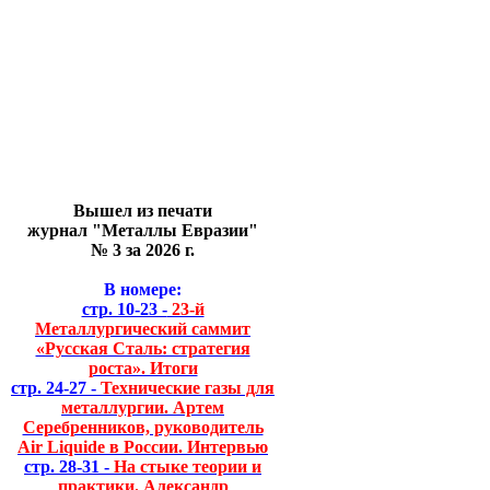
Вышел из печати
журнал "Металлы Евразии"
№ 3 за 2026 г.
В номере:
стр. 10-23 -
23-й
Металлургический саммит
«Русская Сталь: стратегия
роста». Итоги
стр. 24-27 -
Технические газы для
металлургии. Артем
Серебренников, руководитель
Air Liquide в России. Интервью
стр. 28-31 -
На стыке теории и
практики. Александр