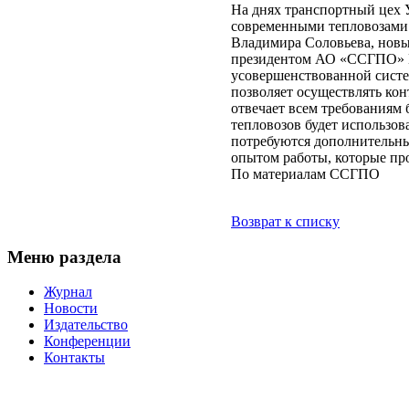
На днях транспортный цех
современными тепловозами 
Владимира Соловьева, нов
президентом АО «ССГПО» 
усовершенствованной систе
позволяет осуществлять кон
отвечает всем требованиям
тепловозов будет использов
потребуются дополнительны
опытом работы, которые пр
По материалам ССГПО
Возврат к списку
Меню раздела
Журнал
Новости
Издательство
Конференции
Контакты