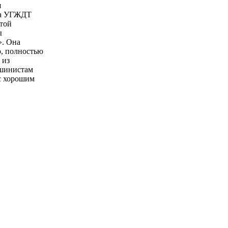
я
рта УГЖДТ
той
ы
». Она
о, полностью
 из
ашинистам
с хорошим