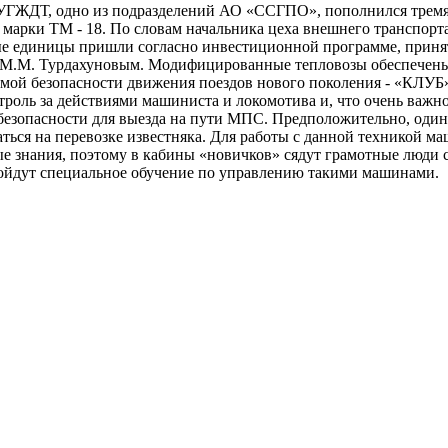
 УГЖДТ, одно из подразделений АО «ССГПО», пополнился трем
марки ТМ - 18. По словам начальника цеха внешнего транспо
ые единицы пришли согласно инвестиционной программе, приня
М.М. Турдахуновым. Модифицированные тепловозы обеспечен
мой безопасности движения поездов нового поколения - «КЛУБ
троль за действиями машиниста и локомотива и, что очень важн
 безопасности для выезда на пути МПС. Предположительно, один
аться на перевозке известняка. Для работы с данной техникой м
е знания, поэтому в кабины «новичков» сядут грамотные люди 
ойдут специальное обучение по управлению такими машинами.