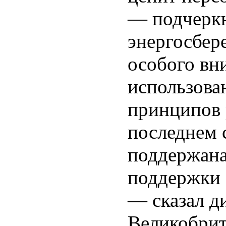
— подчеркн
энергосбер
особого вн
использова
принципов 
последнем 
поддержана
поддержки 
— сказал д
Великобрит