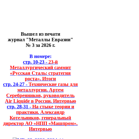
Вышел из печати
журнал "Металлы Евразии"
№ 3 за 2026 г.
В номере:
стр. 10-23 -
23-й
Металлургический саммит
«Русская Сталь: стратегия
роста». Итоги
стр. 24-27 -
Технические газы для
металлургии. Артем
Серебренников, руководитель
Air Liquide в России. Интервью
стр. 28-31 -
На стыке теории и
практики. Александр
Котельников, генеральный
директор АО «НПП «Машпром».
Интервью