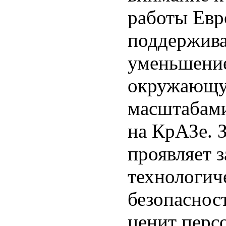
работы Евр
поддержива
уменьшение
окружающу
масштабами
на КрАЗе. 
проявляет з
технологич
безопаснос
ценит перс