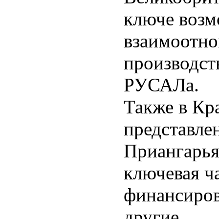
ключе возм
взаимоотн
производс
РУСАЛа.
Также в Кр
представле
Приангарья
ключевая ч
финансиров
другие.