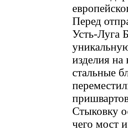
европейског
Перед отпр
Усть-Луга 
уникальную
изделия на
стальные б
переместил
пришвартов
Стыковку о
чего мост 