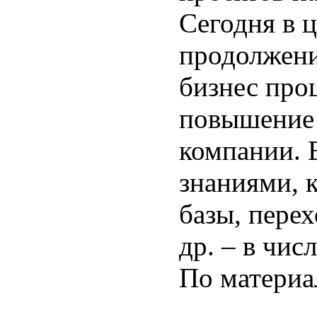
Сегодня в 
продолжени
бизнес про
повышение 
компании. 
знаниями, 
базы, пере
др. – в чис
По матери