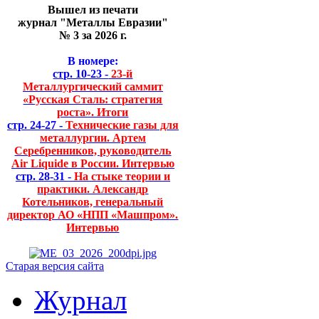
Вышел из печати
журнал "Металлы Евразии"
№ 3 за 2026 г.
В номере:
стр. 10-23 -
23-й
Металлургический саммит
«Русская Сталь: стратегия
роста». Итоги
стр. 24-27 -
Технические газы для
металлургии. Артем
Серебренников, руководитель
Air Liquide в России. Интервью
стр. 28-31 -
На стыке теории и
практики. Александр
Котельников, генеральный
директор АО «НПП «Машпром».
Интервью
Старая версия сайта
Журнал