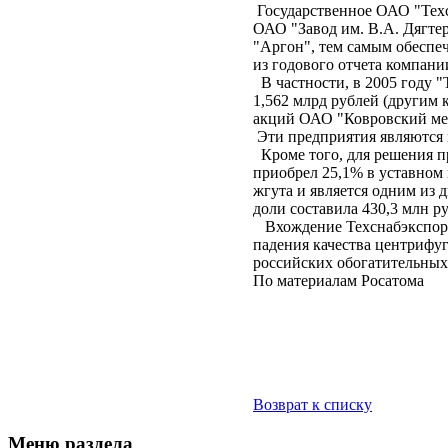
Государственное ОАО "Техс
ОАО "Завод им. В.А. Дягте
"Аргон", тем самым обеспе
из годового отчета компании
В частности, в 2005 году "
1,562 млрд рублей (другим
акций ОАО "Ковровский мех
Эти предприятия являются 
Кроме того, для решения п
приобрел 25,1% в уставном
жгута и является одним из 
доли составила 430,3 млн р
Вхождение Техснабэкспорт
падения качества центрифу
российских обогатительных 
По материалам Росатома
Возврат к списку
Меню раздела