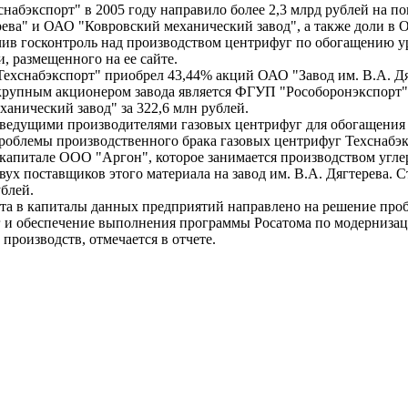
набэкспорт" в 2005 году направило более 2,3 млрд рублей на п
рева" и ОАО "Ковровский механический завод", а также доли в
чив госконтроль над производством центрифуг по обогащению ур
, размещенного на ее сайте.
Техснабэкспорт" приобрел 43,44% акций ОАО "Завод им. В.А. Дя
 крупным акционером завода является ФГУП "Рособоронэкспорт"
анический завод" за 322,6 млн рублей.
ведущими производителями газовых центрифуг для обогащения 
роблемы производственного брака газовых центрифуг Техснабэк
 капитале ООО "Аргон", которое занимается производством угл
двух поставщиков этого материала на завод им. В.А. Дягтерева. 
ублей.
а в капиталы данных предприятий направлено на решение про
г и обеспечение выполнения программы Росатома по модерниза
производств, отмечается в отчете.