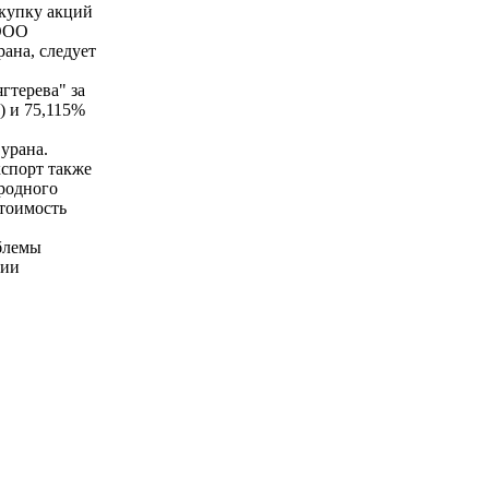
окупку акций
 ООО
ана, следует
гтерева" за
) и 75,115%
урана.
спорт также
еродного
Стоимость
блемы
ции