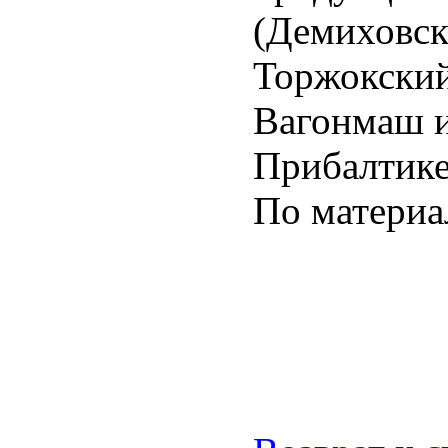
(Демиховск
Торжокский
Вагонмаш и
Прибалтике
По матери