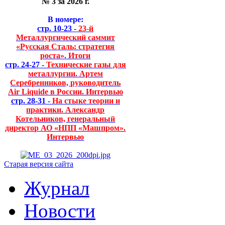
№ 3 за 2026 г.
В номере:
стр. 10-23 -
23-й
Металлургический саммит
«Русская Сталь: стратегия
роста». Итоги
стр. 24-27 -
Технические газы для
металлургии. Артем
Серебренников, руководитель
Air Liquide в России. Интервью
стр. 28-31 -
На стыке теории и
практики. Александр
Котельников, генеральный
директор АО «НПП «Машпром».
Интервью
Старая версия сайта
Журнал
Новости