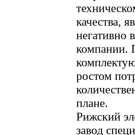
техническо
качества, я
негативно 
компании. 
комплектую
ростом пот
количестве
плане.
Рижский э
завод спец