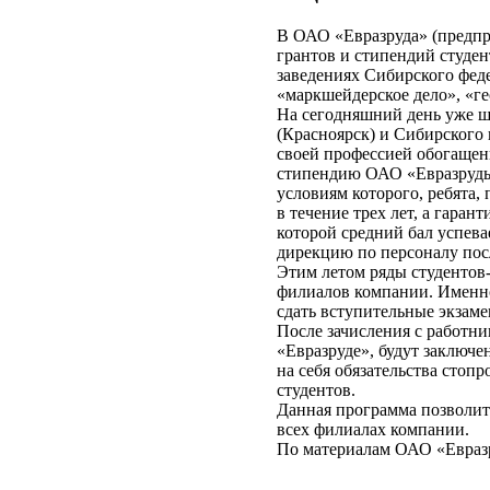
В ОАО «Евразруда» (предпр
грантов и стипендий студе
заведениях Сибирского фед
«маркшейдерское дело», «г
На сегодняшний день уже ше
(Красноярск) и Сибирского
своей профессией обогащен
стипендию ОАО «Евразруды»
условиям которого, ребята,
в течение трех лет, а гара
которой средний бал успева
дирекцию по персоналу пос
Этим летом ряды студентов-
филиалов компании. Именно 
сдать вступительные экзам
После зачисления с работн
«Евразруде», будут заключ
на себя обязательства стоп
студентов.
Данная программа позволит
всех филиалах компании.
По материалам ОАО «Евраз