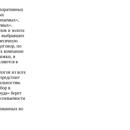
рпоративных
ых
опаемых»,
емых».
лов и золота
), выбравших
месячную
оговор, по
ях компании
нижки, в
вляются в
логов из всех
 предстоит
альностям.
бор в
уда» берет
успеваемости
бованных во