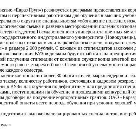
иятие «Евраз Груп») реализуется программа предоставления ко
нтам и перспективным работникам для обучения в высших учебн
ерального округа по специальностям «обогащение полезных иск
еологическая съемка и разведка месторождений полезных ископа
стеро студентов Государственного университета цветных метал
 государственного индустриального университета (Новокузнецк
ие полезных ископаемых и маркшейдерское дело, получают еже
 в размере 2 000 рублей. С каждым из стипендиатов заключен д
 после окончания ВУЗов должны будут отработать на предприяти
нтией получения стипендии от компании служит копия зачетной к
емости равен четырем и более. Сведения об успеваемости напра
ле каждого семестра.
заочников пополнят более 30 обогатителей, маркшейдеров и гео
такому количеству работников, состоящих в кадровом резерве,
ены в ВУЗы для обучения по дефицитным для предприятия специ
иками, поступившими на обучение и прошедшими конкурсный от
ены договоры на получение корпоративных грантов. ОАО «Евразр
роцентной оплаты всего периода обучения при условии хорошей 
 подготовить высококвалифицированных специалистов, востре
руда»