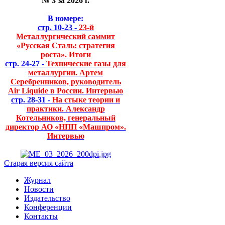
№ 3 за 2026 г.
В номере:
стр. 10-23 -
23-й
Металлургический саммит
«Русская Сталь: стратегия
роста». Итоги
стр. 24-27 -
Технические газы для
металлургии. Артем
Серебренников, руководитель
Air Liquide в России. Интервью
стр. 28-31 -
На стыке теории и
практики. Александр
Котельников, генеральный
директор АО «НПП «Машпром».
Интервью
Старая версия сайта
Журнал
Новости
Издательство
Конференции
Контакты