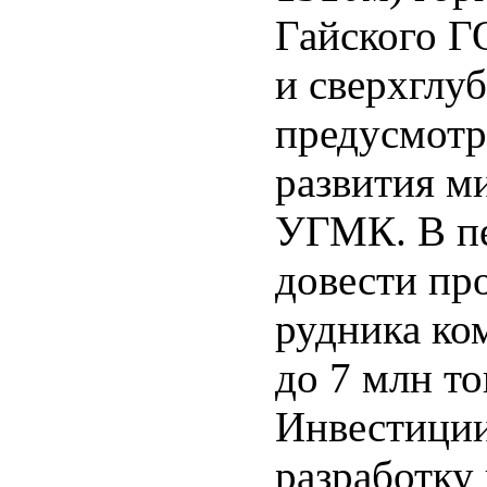
Гайского Г
и сверхглу
предусмотр
развития м
УГМК. В пе
довести пр
рудника ко
до 7 млн то
Инвестиции
разработку