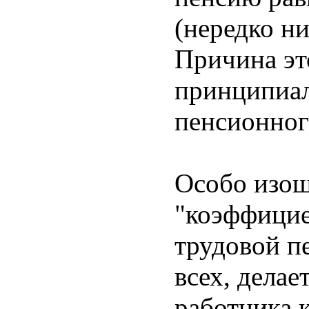
(нередко н
Причина это
принципиа
пенсионног
Особо изощ
"коэффицие
трудовой п
всех, дела
работника 