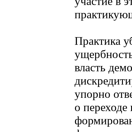
участие в 
практикующ
Практика у
ущербность
власть дем
дискредити
упорно отв
о переходе
формирова