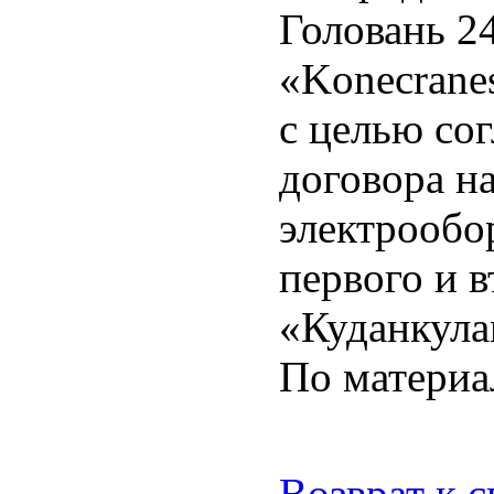
Головань 2
«Konecrane
с целью со
договора н
электрообо
первого и 
«Куданкула
По материа
Возврат к 