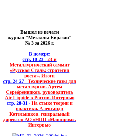
Вышел из печати
журнал "Металлы Евразии"
№ 3 за 2026 г.
В номере:
стр. 10-23 -
23-й
Металлургический саммит
«Русская Сталь: стратегия
роста». Итоги
стр. 24-27 -
Технические газы для
металлургии. Артем
Серебренников, руководитель
Air Liquide в России. Интервью
стр. 28-31 -
На стыке теории и
практики. Александр
Котельников, генеральный
директор АО «НПП «Машпром».
Интервью