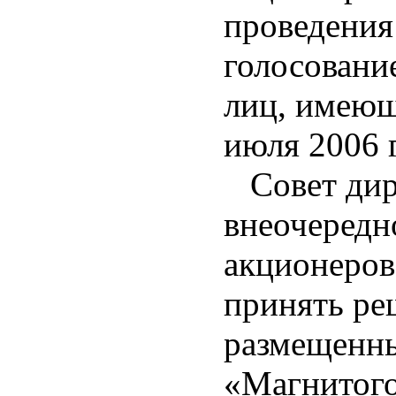
проведения
голосование
лиц, имеющ
июля 2006 
Совет дире
внеочередн
акционеров
принять ре
размещенн
«Магнитого