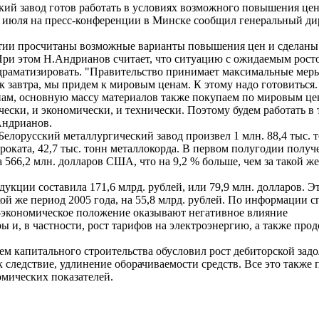
кий завод готов работать в условиях возможного повышения цен
3 июля на пресс-конференции в Минске сообщил генеральный д
ятии просчитаны возможные варианты повышения цен и сделаны
ри этом Н.Андрианов считает, что ситуацию с ожидаемым рост
 драматизировать. "Правительство принимает максимальные меры
ак завтра, мы придем к мировым ценам. К этому надо готовиться
м, основную массу материалов также покупаем по мировым це
чески, и экономически, и технически. Поэтому будем работать в 
.Андрианов.
 Белорусский металлургический завод произвел 1 млн. 88,4 тыс. 
 проката, 42,7 тыс. тонн металлокорда. В первом полугодии полу
 566,2 млн. долларов США, что на 9,2 % больше, чем за такой ж
укции составила 171,6 млрд. рублей, или 79,9 млн. долларов. Э
ой же период 2005 года, на 55,8 млрд. рублей. По информации 
-экономическое положение оказывают негативное влияние
ы и, в частности, рост тарифов на электроэнергию, а также пр
ем капитального строительства обусловил рост дебиторской зад
к следствие, удлинение оборачиваемости средств. Все это также 
мических показателей.