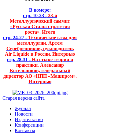
В номере:
стр. 10-23 -
23-й
Металлургический саммит
«Русская Сталь: стратегия
роста». Итоги
стр. 24-27 -
Технические газы для
металлургии. Артем
Серебренников, руководитель
Air Liquide в России. Интервью
стр. 28-31 -
На стыке теории и
практики. Александр
Котельников, генеральный
директор АО «НПП «Машпром».
Интервью
Старая версия сайта
Журнал
Новости
Издательство
Конференции
Контакты