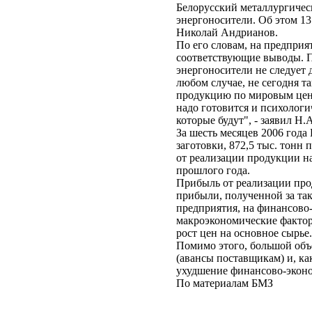
Белорусский металлургичес
энергоносители. Об этом 1
Николай Андрианов.
По его словам, на предпри
соответствующие выводы. П
энергоносители не следует
любом случае, не сегодня т
продукцию по мировым цена
надо готовится и психологи
которые будут", - заявил Н
За шесть месяцев 2006 года
заготовки, 872,5 тыс. тонн
от реализации продукции на
прошлого года.
Прибыль от реализации прод
прибыли, полученной за так
предприятия, на финансово
макроэкономические фактор
рост цен на основное сырье.
Помимо этого, большой объ
(авансы поставщикам) и, ка
ухудшение финансово-эконо
По материалам БМЗ