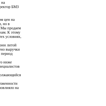
 на
иректор БМЗ
ом цен на
, но в
. Мы продаем
нам. К этому
тех условиях,
тонн литой
чено выручки
е период
то ниже
специалистов
одолжающийся
олженности
повлияло на