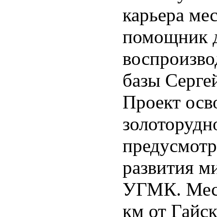
карьера ме
помощник д
воспроизво
базы Серге
Проект ос
золоторудн
предусмотр
развития м
УГМК. Мес
км от Гайск