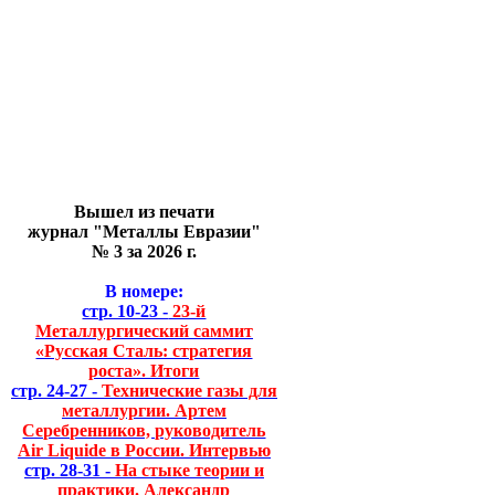
Вышел из печати
журнал "Металлы Евразии"
№ 3 за 2026 г.
В номере:
стр. 10-23 -
23-й
Металлургический саммит
«Русская Сталь: стратегия
роста». Итоги
стр. 24-27 -
Технические газы для
металлургии. Артем
Серебренников, руководитель
Air Liquide в России. Интервью
стр. 28-31 -
На стыке теории и
практики. Александр