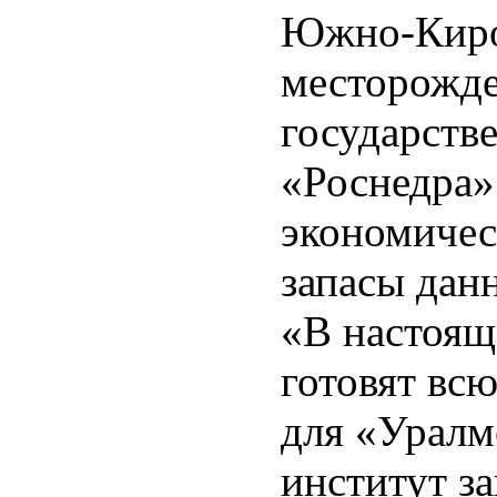
Южно-Киро
месторожде
государств
«Роснедра»
экономичес
запасы дан
«В настоящ
готовят вс
для «Уралм
институт з