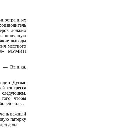
иностранных
оизводитель
ьеров должно
злополучную
какие выгоды
тия местного
азия» МУМИН
на — Вэника,
подин Дуглас
ей конгресса
в следующем.
 того, чтобы
абочей силы.
очень важный
рвую пятерку
лрд долл.