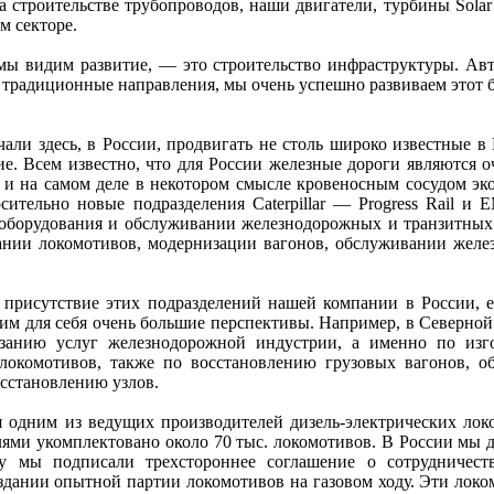
строительстве трубопроводов, наши двигатели, турбины Solar
м секторе.
 мы видим развитие, — это строительство инфраструктуры. Ав
 традиционные направления, мы очень успешно развиваем этот б
чали здесь, в России, продвигать не столь широко известные в
е. Всем известно, что для России железные дороги являются 
и на самом деле в некотором смысле кровеносным сосудом эк
осительно новые подразделения Caterpillar — Progress Rail и 
оборудования и обслуживании железнодорожных и транзитных 
ании локомотивов, модернизации вагонов, обслуживании жел
 присутствие этих подразделений нашей компании в России, 
дим для себя очень большие перспективы. Например, в Северно
азанию услуг железнодорожной индустрии, а именно по изг
локомотивов, также по восстановлению грузовых вагонов, 
сстановлению узлов.
 одним из ведущих производителей дизель-электрических лок
ями укомплектовано около 70 тыс. локомотивов. В России мы д
у мы подписали трехстороннее соглашение о сотрудничес
дании опытной партии локомотивов на газовом ходу. Эти локо