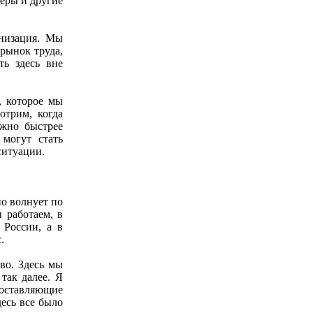
ьеры и другие
анизация. Мы
 рынок труда,
ть здесь вне
, которое мы
отрим, когда
ожно быстрее
могут стать
ситуации.
но волнует по
 работаем, в
 России, а в
.
во. Здесь мы
так далее. Я
составляющие
десь все было