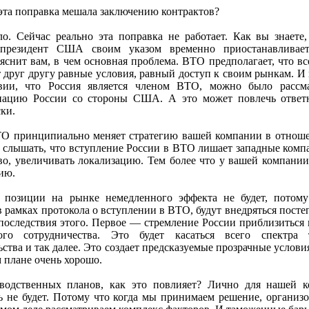
эта поправка мешала заключению контрактов?
. Сейчас реально эта поправка не работает. Как вы знаете
 президент США своим указом временно приостанавливае
яснит вам, в чем основная проблема. ВТО предполагает, что вс
 друг другу равные условия, равный доступ к своим рынкам. И
вии, что Россия является членом ВТО, можно было рассма
ацию России со стороны США. А это может повлечь ответ
ки.
О принципиально меняет стратегию вашей компании в отнош
 слышать, что вступление России в ВТО лишает западные комп
тво, увеличивать локализацию. Тем более что у вашей компании
ию.
позиции на рынке немедленного эффекта не будет, потому
 рамках протокола о вступлении в ВТО, будут внедряться пост
оследствия этого. Первое — стремление России приблизиться
ого сотрудничества. Это будет касаться всего спектра 
ьства и так далее. Это создает предсказуемые прозрачные услови
м плане очень хорошо.
зводственных планов, как это повлияет? Лично для нашей 
 не будет. Потому что когда мы принимаем решение, организо