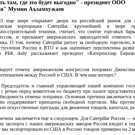
ь там, где это будет выгодно" - президент ООО
ия" Мумин Аъзамхужаев
О еще шире открывает двери на российский рынок для 
анская корпорация Caterpillar, крупнейший в мире пр
о-строительной техники, считает, что снятие торговых бар
ессом, и призывает американских законодателей отменить 
а. О том, почему Caterpillar ратует за свободную торговлю, 
вступления России в ВТО и как оценивает перспективы разви
ью РБК daily рассказывает президент «Катерпиллар Евр
оббирует отмену американским конгрессом поправки Джексо
отношения между Россией и США. В чем ваш интерес?
. Председатель и главный управляющий нашей компании гос
с речью перед комитетом по бюджету при палате представител
бходимость отмены поправки. Основная причина заключается 
орию поддерживает принципы свободной торговли. Мы против
али искусственные преграды для движения товаров, капитала, р
ичина заключается еще в следующем. Для Caterpillar Россия — 
му экспорта с наших американских заводов Россия входит в пе
ет мы экспортировали из США в Россию товаров примерно на 2 м