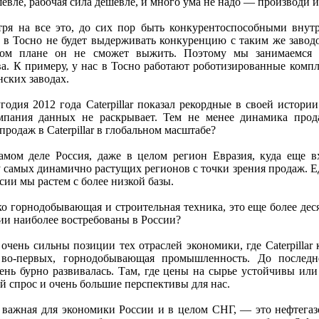
евле, рабочая сила дешевле, и много ума не надо — производи и
ря на все это, до сих пор быть конкурентоспособными внут
 в Тосно не будет выдерживать конкуренцию с таким же завод
чном плане он не сможет выжить. Поэтому мы занимаемся
а. К примеру, у нас в Тосно работают роботизированные компл
нских заводах.
одия 2012 года Caterpillar показал рекордные в своей истори
омпания данных не раскрывает. Тем не менее динамика про
продаж в Caterpillar в глобальном масштабе?
самом деле Россия, даже в целом регион Евразия, куда еще 
у самых динамично растущих регионов с точки зрения продаж. Е
ссии мы растем с более низкой базы.
ько горнодобывающая и строительная техника, это еще более дес
ии наиболее востребованы в России?
чень сильны позиции тех отраслей экономики, где Caterpillar 
, во-первых, горнодобывающая промышленность. До последн
нь бурно развивалась. Там, где цены на сырье устойчивы или 
й спрос и очень большие перспективы для нас.
ь важная для экономики России и в целом СНГ, — это нефтегазо