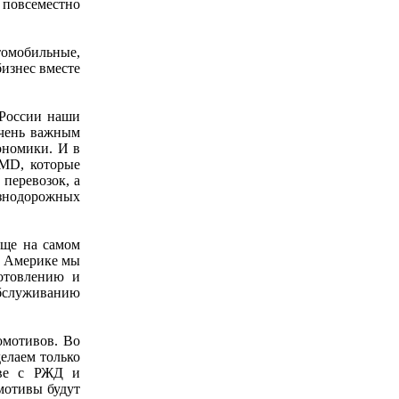
 повсеместно
томобильные,
изнес вместе
 России наши
очень важным
ономики. И в
EMD, которые
перевозок, а
езнодорожных
еще на самом
й Америке мы
отовлению и
обслуживанию
омотивов. Во
елаем только
тве с РЖД и
мотивы будут