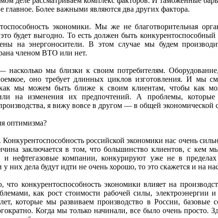
амом деле рассматриваем комплекс факторов. И таможенные бар
е главное. Более важными являются два других фактора.
о­способность экономики. Мы же не благотворительная орг
 это будет выгодно. То есть должен быть конкурентоспособный
ены на энергоносители. В этом случае мы будем производи
трана членом ВТО или нет.
 насколько мы близки к своим потребителям. Оборудование
лоемкое, оно требует длинных циклов изготовления. И мы см
, как мы можем быть ближе к своим клиентам, чтобы как м
или на изменения их предпочтений. А проблемы, которые 
производства, я вижу вовсе в другом — в общей экономической 
ля оптимизма?
. Конкурентоспособность российской экономики нас очень силь
чина заключается в том, что большинство клиентов, с кем мы
 и нефтегазовые компании, конкурируют уже не в пределах
у них дела будут идти не очень хорошо, то это скажется и на нас
, что конкурентоспособность экономики влияет на производст
блемами, как рост стоимости рабочей силы, электроэнергии и 
5 лет, которые мы развиваем производство в России, базовые 
ократно. Когда мы только начинали, все было очень просто. З