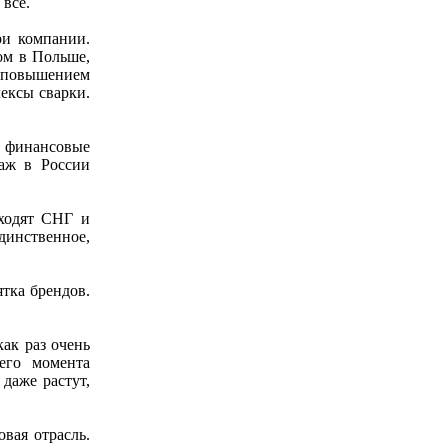
 все.
ри компании.
ом в Польше,
 повышением
ексы сварки.
и финансовые
даж в России
входят СНГ и
динственное,
ятка брендов.
как раз очень
его момента
даже растут,
вая отрасль.