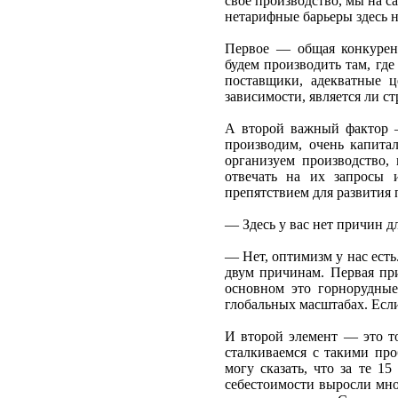
свое производство, мы на с
нетарифные барьеры здесь н
Первое — общая конкурент
будем производить там, где
поставщики, адекватные ц
зависимости, является ли с
А второй важный фактор —
производим, очень капита
организуем производство
отвечать на их запросы 
препятствием для развития 
— Здесь у вас нет причин д
— Нет, оптимизм у нас есть
двум причинам. Первая при
основном это горнорудные
глобальных масштабах. Если 
И второй элемент — это то
сталкиваемся с такими про
могу сказать, что за те 1
себестоимости выросли мног