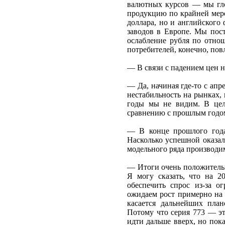
валютных курсов — мы гло
продукцию по крайней мере
доллара, но и английского
заводов в Европе. Мы пост
ослабление рубля по отн
потребителей, конечно, пов
— В связи с падением цен н
— Да, начиная где-то с апр
нестабильность на рынках,
годы мы не видим. В цел
сравнению с прошлым годо
— В конце прошлого года
Насколько успешной оказал
модельного ряда производи
— Итоги очень положительн
Я могу сказать, что на 2
обеспечить спрос из-за 
ожидаем рост примерно на 
касается дальнейших план
Потому что серия 773 — эт
идти дальше вверх, но пока