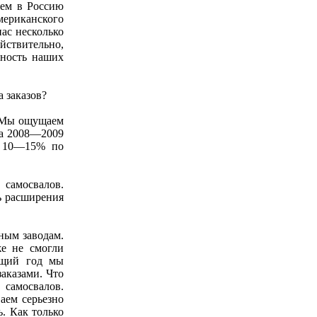
яем в Россию
мериканского
ас несколько
йствительно,
бность наших
 заказов?
и. Мы ощущаем
на 2008—2009
а 10—15% по
 самосвалов.
ь расширения
ным заводам.
же не смогли
ущий год мы
аказами. Что
 самосвалов.
аем серьезно
ь. Как только