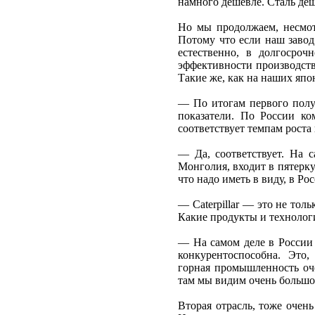
намного дешевле. Сталь деш
Но мы продолжаем, несмот
Потому что если наш завод
естественно, в долгосро
эффективности производств
Такие же, как на наших япо
— По итогам первого полуг
показатели. По России к
соответствует темпам роста 
— Да, соответствует. На 
Монголия, входит в пятерк
что надо иметь в виду, в Ро
— Caterpillar — это не тол
Какие продукты и технолог
— На самом деле в России о
конкурентоспособна. Это
горная промышленность оче
там мы видим очень большо
Вторая отрасль, тоже очен