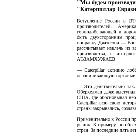
"Мы будем производит
"Катерпиллар Евраз
Вступление России в ВТ
производителей. Америк
горнодобывающей и дорожн
быть двухсторонним проц
поправку Джексона — Вэник
рассчитывает извлечь из 
производства, в интерв
АЪЗАМХУЖАЕВ.
— Caterpillar активно л
ограничивающую торговые 
— Это действительно так
Оберхелман даже выступал 
США, где обосновывал нео
Caterpillar всю свою ист
страны закрывались, создав
Применительно к России пр
рынок. К примеру, по объе
стран. За последние пять л