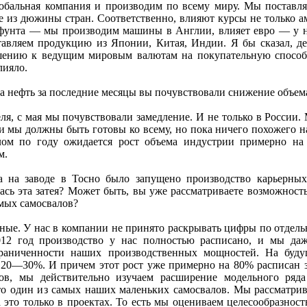
бальная компания и производим по всему миру. Мы поставл
 из дюжины стран. Соответственно, влияют курсы не только а
 фунта — мы производим машины в Англии, влияет евро — у н
авляем продукцию из Японии, Китая, Индии. Я бы сказал, де
ошению к ведущим мировым валютам на покупательную спосо
лияло.
а нефть за последние месяцы вы почувствовали снижение объема
еля, с мая мы почувствовали замедление. И не только в Росси
 и мы должны быть готовы ко всему, но пока ничего похожего 
ом по году ожидается рост объема индустрии примерно н
м.
 на заводе в Тосно было запущено производство карьерных
ась эта затея? Может быть, вы уже рассматриваете возможност
мых самосвалов?
ые. У нас в компании не принято раскрывать цифры по отдель
012 год производство у нас полностью расписано, и мы да
ограниченности наших производственных мощностей. На буд
20—30%. И причем этот рост уже примерно на 80% расписан з
ов, мы действительно изучаем расширение модельного ряда
о один из самых наших маленьких самосвалов. Мы рассматрив
 это только в проектах. То есть мы оцениваем целесообразност