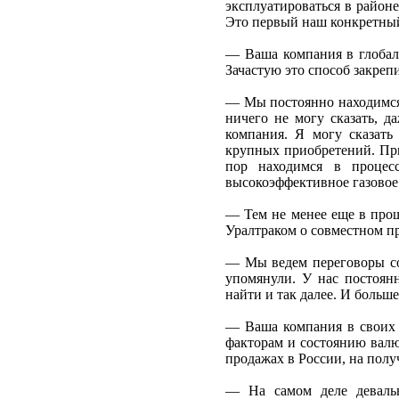
эксплуатироваться в район
Это первый наш конкретный
— Ваша компания в глобал
Зачастую это способ закреп
— Мы постоянно находимся 
ничего не могу сказать, д
компания. Я могу сказать
крупных приобретений. Пр
пор находимся в процес
высокоэффективное газовое 
— Тем не менее еще в прош
Уралтраком о совместном п
— Мы ведем переговоры со
упомянули. У нас постоя
найти и так далее. И больше
— Ваша компания в своих 
факторам и состоянию валю
продажах в России, на полу
— На самом деле девальв