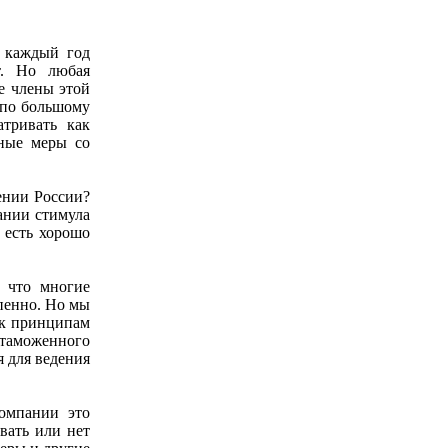
, каждый год
т. Но любая
е члены этой
 по большому
тривать как
ные меры со
ении России?
ании стимула
 есть хорошо
 что многие
епенно. Но мы
 к принципам
таможенного
я для ведения
компании это
вать или нет