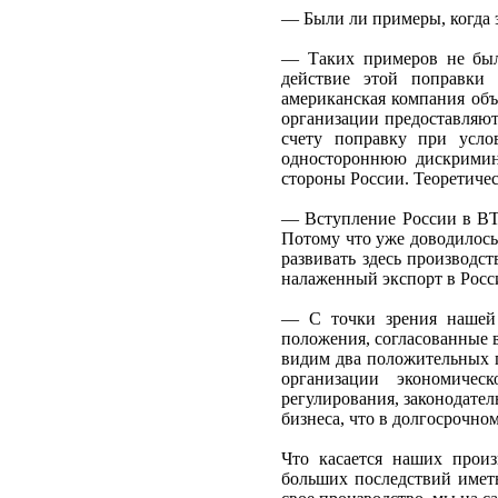
— Были ли примеры, когда 
— Таких примеров не было
действие этой поправки
американская компания объ
организации предоставляют
счету поправку при усло
одностороннюю дискримин
стороны России. Теоретичес
— Вступление России в ВТ
Потому что уже доводилось
развивать здесь производс
налаженный экспорт в Росс
— С точки зрения нашей 
положения, согласованные в
видим два положительных п
организации экономическ
регулирования, законодател
бизнеса, что в долгосрочно
Что касается наших прои
больших последствий иметь