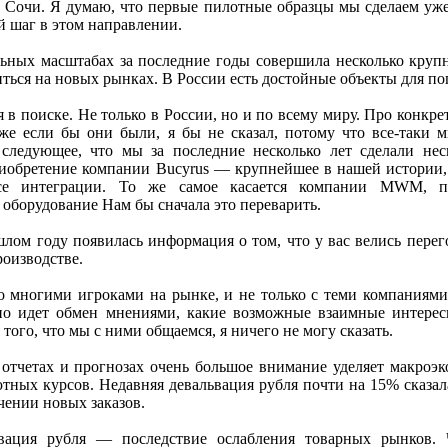
е Сочи. Я думаю, что первые пилотные образцы мы сделаем уже 
 шаг в этом направлении.
ьных масштабах за последние годы совершила несколько круп
иться на новых рынках. В России есть достойные объекты для п
в поиске. Не только в России, но и по всему миру. Про конкре
аже если бы они были, я бы не сказал, потому что все-таки 
 следующее, что мы за последние несколько лет сделали нес
иобретение компании Bucyrus — крупнейшее в нашей истории,
се интеграции. То же самое касается компании MWM, п
оборудование Нам бы сначала это переварить.
лом году появилась информация о том, что у вас велись перег
роизводстве.
 многими игроками на рынке, и не только с теми компаниями
нно идет обмен мнениями, какие возможные взаимные интер
 того, что мы с ними общаемся, я ничего не могу сказать.
отчетах и прогнозах очень большое внимание уделяет макроэ
тных курсов. Недавняя девальвация рубля почти на 15% сказал
чении новых заказов.
ация рубля — последствие ослабления товарных рынков. Ч