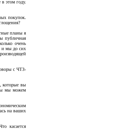
в этом году.
ных покупок.
оглощения?
тные планы я
мы публичная
колько очень
 и мы до сих
роизводящей
оворы с ЧТЗ-
, которые вы
есы мы можем
кономическим
ась на ваших
то касается