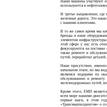
Наши машины участвуют на 
используются в неф­тегазово
И третье направление, где
железные дороги. Это наши
с нашими клиентами.
В то же самое время мы на
бренды и наше оборудовани
элементом инфраструктуры 
этой сфере у нас есть отн
фокусируются на поставке 
также ремонте и обслужив
путей, переработке деталей.
Наше присутствие, именно
начальном этапе, но мы ви
являемся лидерами по ок
обслуживанию и ремонту 
железнодорожных путей, во
Кроме этого, EMD является
всем мире нашими двигател
первые шаги, в этом год
«Трансмашхолдингом» о соз