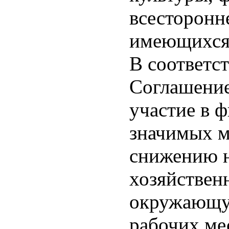
всесторонн
имеющихся
В соответс
Соглашени
участие в 
значимых м
снижению н
хозяйствен
окружающу
рабочих ме