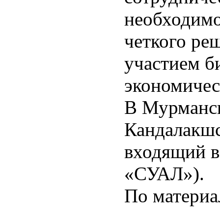
необходимо
четкого ре
участием б
экономичес
В Мурманск
Кандалакшс
входящий 
«СУАЛ»).
По матери