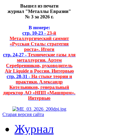
Вышел из печати
журнал "Металлы Евразии"
№ 3 за 2026 г.
В номере:
стр. 10-23 -
23-й
Металлургический саммит
«Русская Сталь: стратегия
роста». Итоги
стр. 24-27 -
Технические газы для
металлургии. Артем
Серебренников, руководитель
Air Liquide в России. Интервью
стр. 28-31 -
На стыке теории и
практики. Александр
Котельников, генеральный
директор АО «НПП «Машпром».
Интервью
Старая версия сайта
Журнал