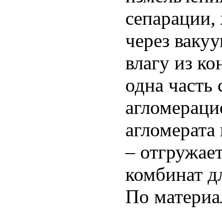
сепарации,
через ваку
влагу из к
одна часть 
агломераци
агломерата
– отгружае
комбинат д
По материа