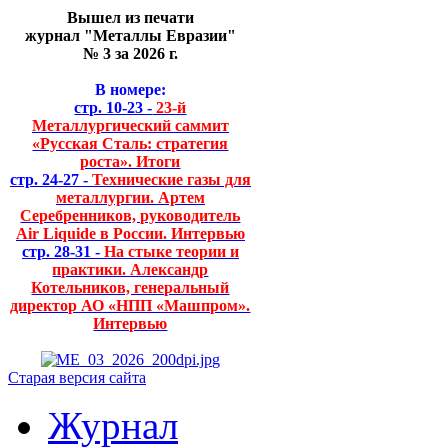
Вышел из печати
журнал "Металлы Евразии"
№ 3 за 2026 г.
В номере:
стр. 10-23 -
23-й
Металлургический саммит
«Русская Сталь: стратегия
роста». Итоги
стр. 24-27 -
Технические газы для
металлургии. Артем
Серебренников, руководитель
Air Liquide в России. Интервью
стр. 28-31 -
На стыке теории и
практики. Александр
Котельников, генеральный
директор АО «НПП «Машпром».
Интервью
Старая версия сайта
Журнал