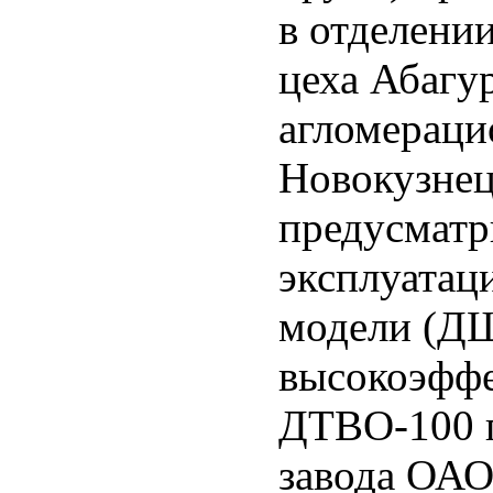
в отделени
цеха Абагу
агломераци
Новокузнец
предусматр
эксплуатац
модели (ДШ
высокоэффе
ДТВО-100 п
завода ОА