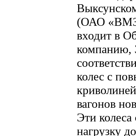
Выксунском
(ОАО «ВМЗ»
входит в О
компанию,
соответств
колес с по
криволиней
вагонов но
Эти колеса
нагрузку до