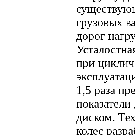
существующ
грузовых в
дорог нагру
Усталостна
при циклич
эксплуатаци
1,5 раза п
показатели
диском. Те
колес разр