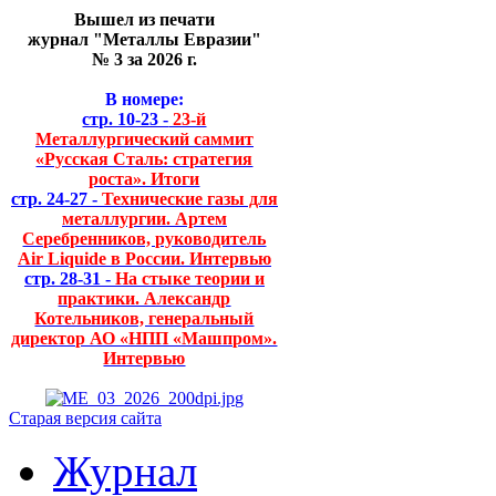
Вышел из печати
журнал "Металлы Евразии"
№ 3 за 2026 г.
В номере:
стр. 10-23 -
23-й
Металлургический саммит
«Русская Сталь: стратегия
роста». Итоги
стр. 24-27 -
Технические газы для
металлургии. Артем
Серебренников, руководитель
Air Liquide в России. Интервью
стр. 28-31 -
На стыке теории и
практики. Александр
Котельников, генеральный
директор АО «НПП «Машпром».
Интервью
Старая версия сайта
Журнал