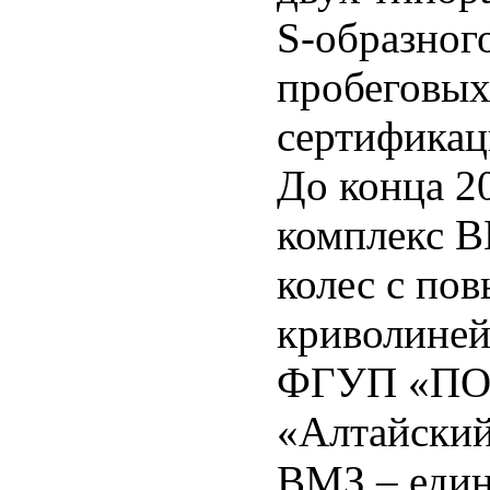
S-образног
пробеговых
сертификац
До конца 2
комплекс В
колес с по
криволиней
ФГУП «ПО 
«Алтайский
ВМЗ – един