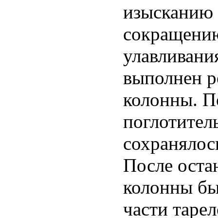
изысканию 
сокращению
улавливани
выполнен р
колонны. П
поглотител
сохранялос
После оста
колонны бы
части таре