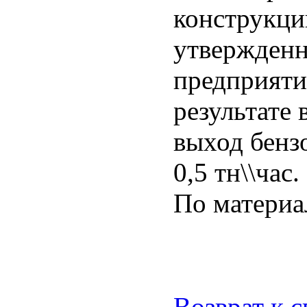
конструкции
утвержден
предприяти
результате
выход бензо
0,5 тн\\час.
По матери
Возврат к 