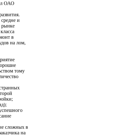
ил ОАО
развития.
 средне и
м рынке
 класса
емонт в
удов на лом,
приятие
хорошие
ьством тому
личество
остранных
оторой
ройки;
д);
 успешного
сание
йне сложных в
аказчика на