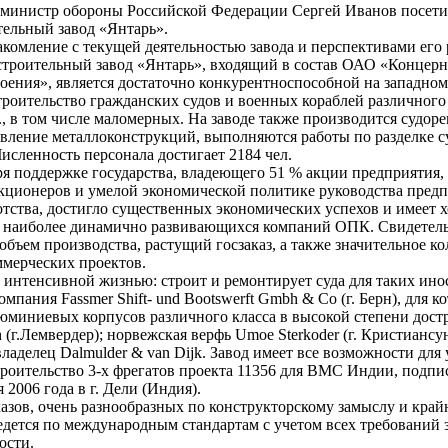
а министр обороны Российской Федерации Сергей Иванов посет
ельный завод «Янтарь».
комление с текущей деятельностью завода и перспективами его 
роительный завод «Янтарь», входящий в состав ОАО «Концерн
оения», является достаточно конкурентноспособной на западно
роительство гражданских судов и военных кораблей различного
., в том числе маломерных. На заводе также производится судор
овление металлоконструкций, выполняются работы по разделке с
Численность персонала достигает 2184 чел.
ря поддержке государства, владеющего 51 % акции предприятия,
кционеров и умелой экономической политике руководства пред
тства, достигло существенных экономических успехов и имеет 
з наиболее динамично развивающихся компаний ОПК. Свидетел
бъем производства, растущий госзаказ, а также значительное ко
мерческих проектов.
 интенсивной жизнью: строит и ремонтирует суда для таких ин
омпания Fassmer Shift- und Bootswerft Gmbh & Co (г. Берн), для к
люминиевых корпусов различного класса в высокой степени дост
(г.Лемвердер); норвежская верфь Umoe Sterkoder (г. Кристиансун
ладелец Dalmulder & van Dijk. Завод имеет все возможности для
троительство 3-х фрегатов проекта 11356 для ВМС Индии, подпи
 2006 года в г. Дели (Индия).
казов, очень разнообразных по конструкторскому замыслу и кра
дется по международным стандартам с учетом всех требований з
ости.