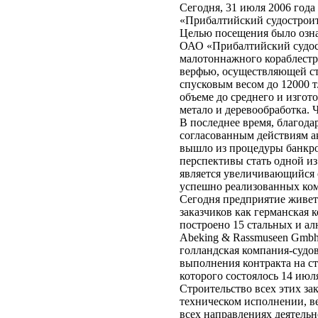
Сегодня, 31 июля 2006 год
«Прибалтийский судостроит
Целью посещения было озна
ОАО «Прибалтийский судост
малотоннажного кораблестр
верфью, осуществляющей ст
спусковым весом до 12000 т
объеме до среднего и изгот
метало и деревообработка. 
В последнее время, благода
согласованным действиям а
вышло из процедуры банкро
перспективы стать одной и
является увеличивающийся о
успешно реализованных ком
Сегодня предприятие живет
заказчиков как германская к
построено 15 стальных и а
Abeking & Rassmuseen Gmbh 
голландская компания-судов
выполнения контракта на с
которого состоялось 14 июля
Строительство всех этих за
техническом исполнении, ве
всех направлениях деятельн