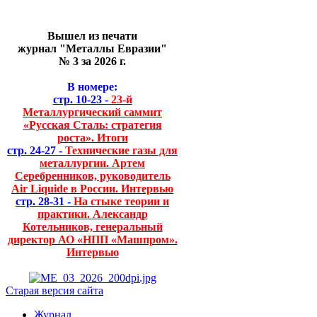
Вышел из печати
журнал "Металлы Евразии"
№ 3 за 2026 г.
В номере:
стр. 10-23 -
23-й
Металлургический саммит
«Русская Сталь: стратегия
роста». Итоги
стр. 24-27 -
Технические газы для
металлургии. Артем
Серебренников, руководитель
Air Liquide в России. Интервью
стр. 28-31 -
На стыке теории и
практики. Александр
Котельников, генеральный
директор АО «НПП «Машпром».
Интервью
Старая версия сайта
Журнал