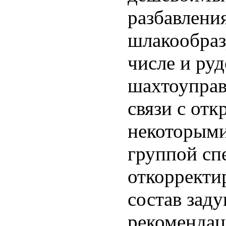
разбавлени
шлакообраз
числе и ру
шахтоуправ
связи с от
некоторыми
группой сп
откорректи
состав зад
рекомендац