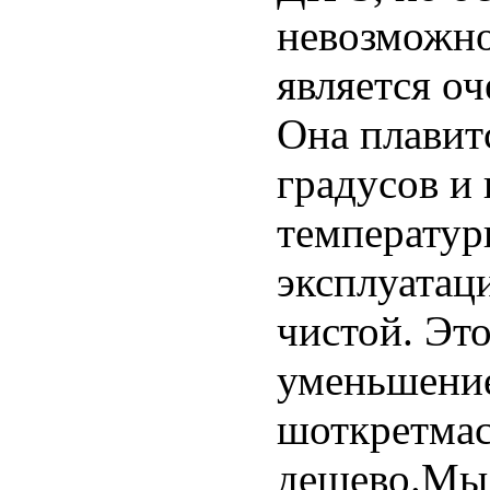
невозможно
является о
Она плавит
градусов и
температур
эксплуатац
чистой. Это
уменьшение
шоткретмас
дешево.Мы 