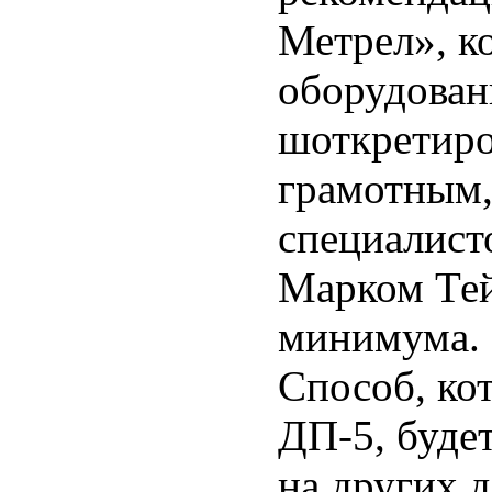
Метрел», к
оборудован
шоткретиро
грамотным,
специалист
Марком Тей
минимума.
Способ, ко
ДП-5, буде
на других 