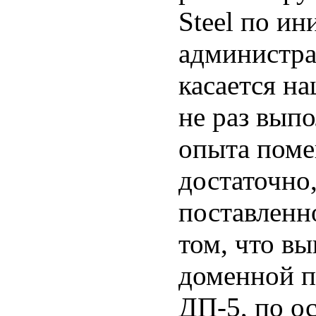
Steel по ин
администра
касается н
не раз вып
опыта поме
достаточно,
поставленн
том, что вы
доменной пе
ДП-5, по о