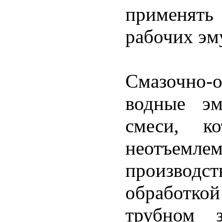
применять
рабочих эму
Смазочно-
водные эм
смеси, к
неотъ
производст
обработк
трубном з