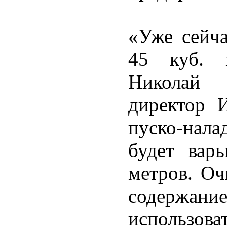
«Уже сейча
45 куб. м
Николай 
директор 
пуско-нала
будет вар
метров. О
содержан
использова