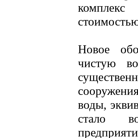
комплек
стоимостью
Новое обо
чистую во
существенн
сооружени
воды, экви
стало в
предприяти