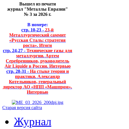
Вышел из печати
журнал "Металлы Евразии"
№ 3 за 2026 г.
В номере:
стр. 10-23 -
23-й
Металлургический саммит
«Русская Сталь: стратегия
роста». Итоги
стр. 24-27 -
Технические газы для
металлургии. Артем
Серебренников, руководитель
Air Liquide в России. Интервью
стр. 28-31 -
На стыке теории и
практики. Александр
Котельников, генеральный
директор АО «НПП «Машпром».
Интервью
Старая версия сайта
Журнал