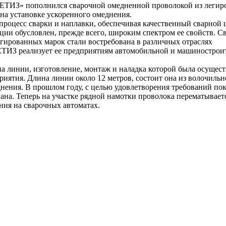
З» пополнился сварочной омедненной проволокой из легир
на установке ускоренного омеднения.
оцесс сварки и наплавки, обеспечивая качественный сварной 
ции обусловлен, прежде всего, широким спектром ее свойств. С
егированных марок стали востребована в различных отраслях
З реализует ее предприятиям автомобильной и машинострои
 линии, изготовление, монтаж и наладка которой была осущест
иятия. Длина линии около 12 метров, состоит она из волочильн
нения. В прошлом году, с целью удовлетворения требований пок
на. Теперь на участке рядной намотки проволока перематывает
ния на сварочных автоматах.