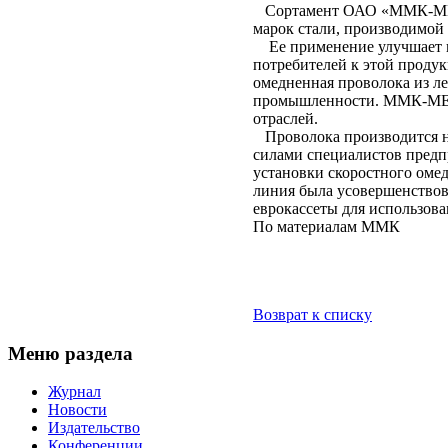
Сортамент ОАО «ММК-МЕТИ
марок стали, производимой 
Ее применение улучшает пр
потребителей к этой продук
омедненная проволока из л
промышленности. ММК-МЕТИ
отраслей.
Проволока производится на
силами специалистов предпр
установки скоростного омед
линия была усовершенствова
еврокассеты для использова
По материалам ММК
Возврат к списку
Меню раздела
Журнал
Новости
Издательство
Конференции