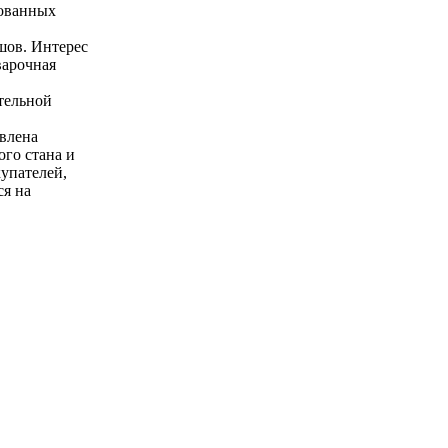
ованных
шов. Интерес
варочная
тельной
влена
ого стана и
упателей,
ся на