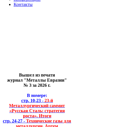
Контакты
Вышел из печати
журнал "Металлы Евразии"
№ 3 за 2026 г.
В номере:
стр. 10-23 -
23-й
Металлургический саммит
«Русская Сталь: стратегия
роста». Итоги
стр. 24-27 -
Технические газы для
металлургии. Артем