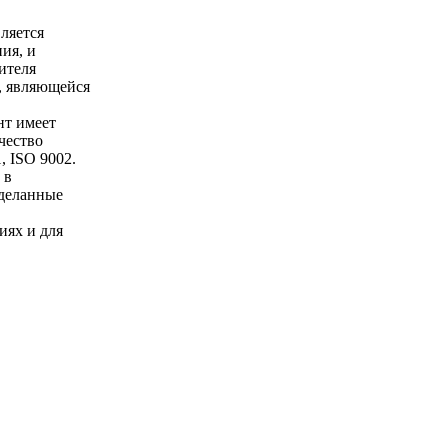
ляется
ия, и
ителя
», являющейся
нт имеет
чество
 ISO 9002.
 в
сделанные
иях и для