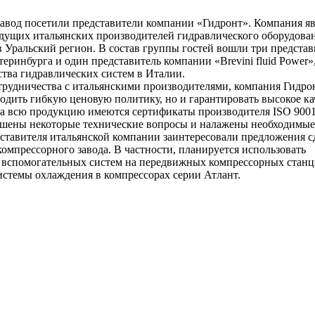
авод посетили представители компании «Гидронт». Компания яв
ущих итальянских производителей гидравлического оборудован
в Уральский регион. В состав группы гостей вошли три представ
еринбурга и один представитель компании «Brevini fluid Power
ства гидравлических систем в Италии.
трудничества с итальянскими производителями, компания Гидро
одить гибкую ценовую политику, но и гарантировать высокое ка
а всю продукцию имеются сертификаты производителя ISO 9001,
ешены некоторые технические вопросы и налажены необходимые
ставителя итальянской компании заинтересовали предложения 
омпрессорного завода. В частности, планируется использовать
 вспомогательных систем на передвижных компрессорных станц
истемы охлаждения в компрессорах серии Атлант.