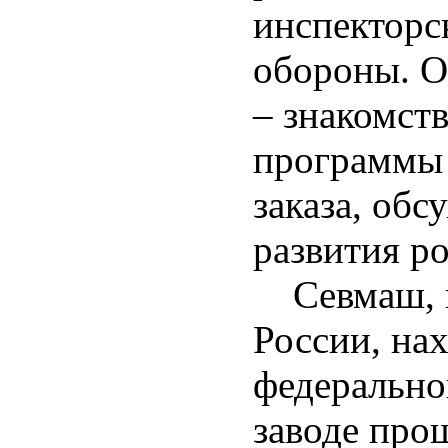
инспекторс
обороны. О
– знакомст
программы 
заказа, об
развития р
Севмаш, ка
России, на
федерально
заводе про