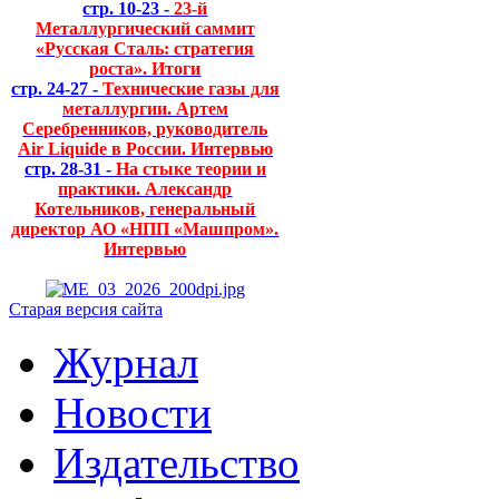
стр. 10-23 -
23-й
Металлургический саммит
«Русская Сталь: стратегия
роста». Итоги
стр. 24-27 -
Технические газы для
металлургии. Артем
Серебренников, руководитель
Air Liquide в России. Интервью
стр. 28-31 -
На стыке теории и
практики. Александр
Котельников, генеральный
директор АО «НПП «Машпром».
Интервью
Старая версия сайта
Журнал
Новости
Издательство