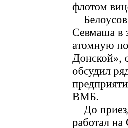
флотом виц
Белоусов п
Севмаша в 
атомную п
Донской», 
обсудил ря
предприяти
ВМБ.
До приезд
работал на 