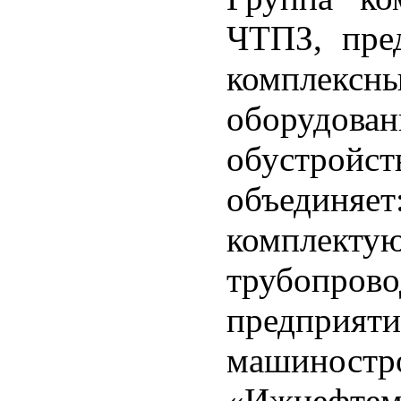
ЧТПЗ, пре
комплексн
оборудова
обустройс
объеди
комплект
трубопров
предприя
машиност
«Ижнефтема