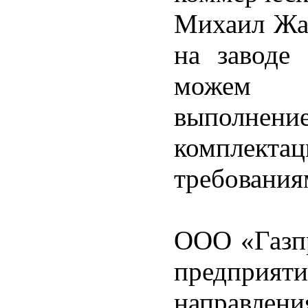
Михаил Жам
на заводе
можем о
выполнен
комплек
требования
ООО «Газп
предприят
направлен