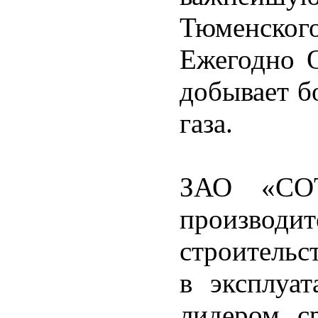
Тюменског
Ежегодно 
добывает б
газа.
ЗАО «СОТ
производ
строительс
в эксплуа
лидером с