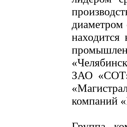
производ
диаметром 
находится 
промыш
«Челябинс
ЗАО «СОТ»
«Магистра
компаний 
Группа ко