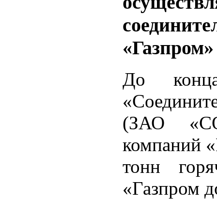
осуществл
соедините
«Газпром»
До конц
«Соединит
(ЗАО «С
компаний «
тонн гор
«Газпром д