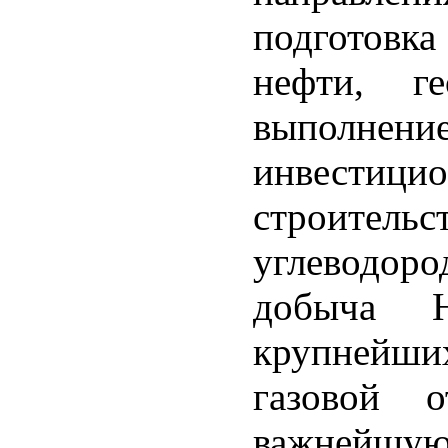
подготовк
нефти, ге
выполнение
инвести
строител
углеводор
добыча 
крупнейши
газовой о
важнейшую