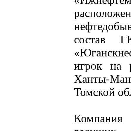
распол
нефтедобы
состав Г
«Юганскне
игрок на 
Ханты-Ман
Томской об
Компания