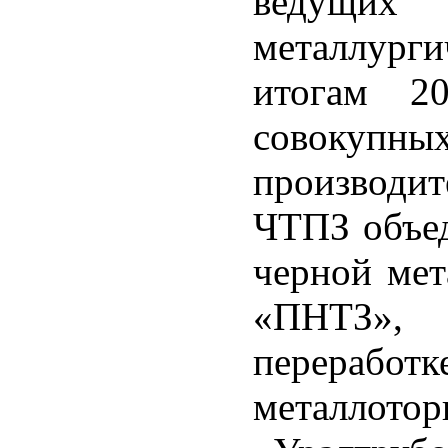
ведущи
металлурги
итогам 2
совокупн
производит
ЧТПЗ объед
черной ме
«ПНТЗ», 
переработ
металлото