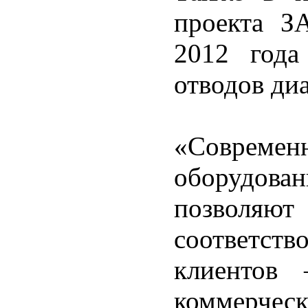
проекта З
2012 года
отводов ди
«Современ
оборудован
позвол
соответст
клиентов 
коммерче