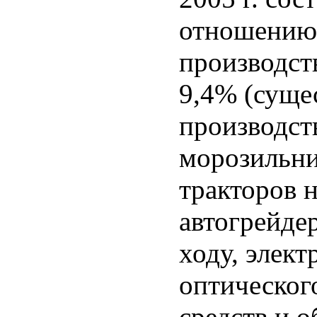
отношению 
производст
9,4% (суще
производст
морозильни
тракторов 
автогрейде
ходу, элек
оптическог
средств и 