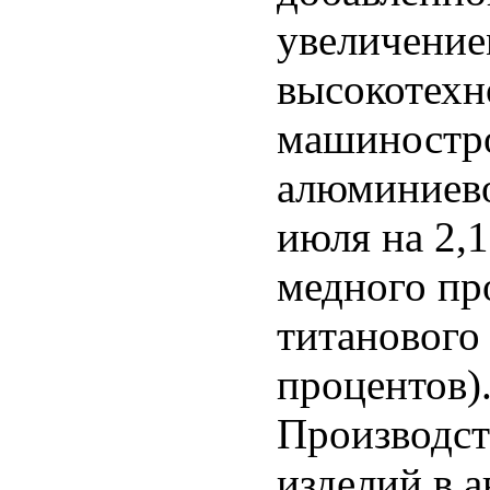
увеличение
высокотехн
машиностро
алюминиево
июля на 2,1
медного про
титанового 
процентов)
Производст
изделий в а