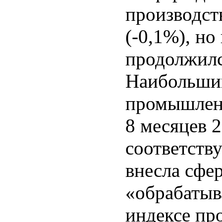
производст
(-0,1%), но
продолжился
Наибольший
промышленн
8 месяцев 
соответств
внесла сфе
«обрабатыв
индексе пр