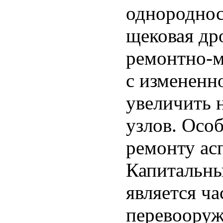
однороднос
щековая др
ремонтно-м
с измененн
увеличить 
узлов. Осо
ремонту ас
Капитальн
является ч
перевооруж