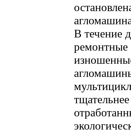
остановлен
агломашина
В течение 
ремонтные
изношенные
агломашины
мультицикл
тщательнее
отработанн
экологичес