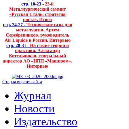
стр. 10-23 -
23-й
Металлургический саммит
«Русская Сталь: стратегия
роста». Итоги
стр. 24-27 -
Технические газы для
металлургии. Артем
Серебренников, руководитель
Air Liquide в России. Интервью
стр. 28-31 -
На стыке теории и
практики. Александр
Котельников, генеральный
директор АО «НПП «Машпром».
Интервью
Старая версия сайта
Журнал
Новости
Издательство