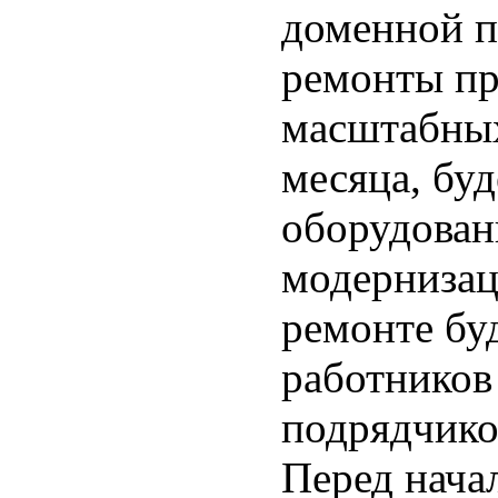
доменной п
ремонты про
масштабных
месяца, буд
оборудован
модернизаци
ремонте бу
работников
подрядчико
Перед нача