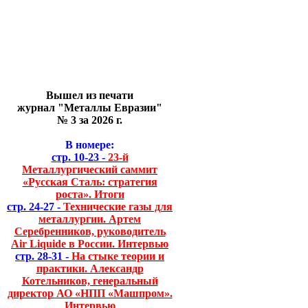
Вышел из печати
журнал "Металлы Евразии"
№ 3 за 2026 г.
В номере:
стр. 10-23 -
23-й
Металлургический саммит
«Русская Сталь: стратегия
роста». Итоги
стр. 24-27 -
Технические газы для
металлургии. Артем
Серебренников, руководитель
Air Liquide в России. Интервью
стр. 28-31 -
На стыке теории и
практики. Александр
Котельников, генеральный
директор АО «НПП «Машпром».
Интервью