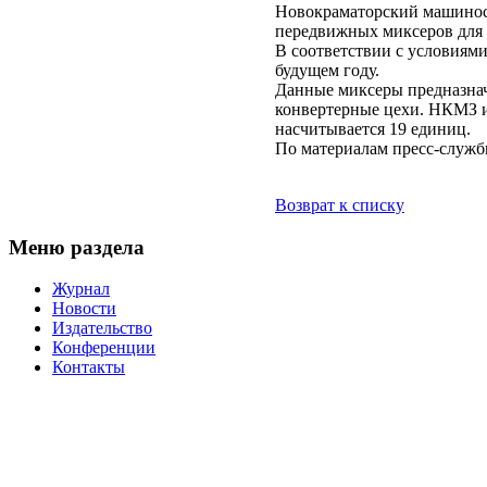
Новокраматорский машиност
передвижных миксеров для
В соответствии с условиями
будущем году.
Данные миксеры предназнач
конвертерные цехи. НКМЗ им
насчитывается 19 единиц.
По материалам пресс-служ
Возврат к списку
Меню раздела
Журнал
Новости
Издательство
Конференции
Контакты