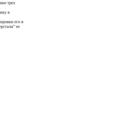
ние трех
чику в
ировки его в
ерстали” ее