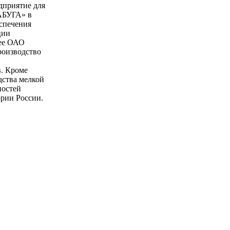
дприятие для
АБУГА» в
еспечения
ции
нее ОАО
роизводство
и
. Кроме
дства мелкой
ностей
ории России.