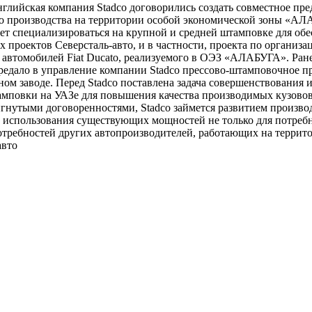
глийская компания Stadco договорились создать совместное пре
о производства на территории особой экономической зоны «АЛ
ет специализироваться на крупной и средней штамповке для об
 проектов Северсталь-авто, и в частности, проекта по организа
 автомобилей Fiat Ducato, реализуемого в ОЭЗ «АЛАБУГА». Ра
ередало в управление компании Stadco прессово-штамповочное п
ом заводе. Перед Stadco поставлена задача совершенствования 
мповки на УАЗе для повышения качества производимых кузовов
тигнутыми договоренностями, Stadco займется развитием произво
 использования существующих мощностей не только для потреб
потребностей других автопроизводителей, работающих на террит
авто