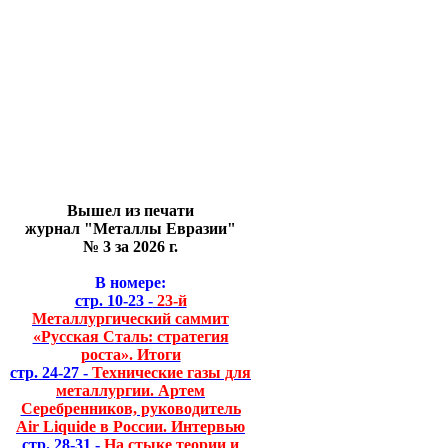
Вышел из печати
журнал "Металлы Евразии"
№ 3 за 2026 г.
В номере:
стр. 10-23 -
23-й
Металлургический саммит
«Русская Сталь: стратегия
роста». Итоги
стр. 24-27 -
Технические газы для
металлургии. Артем
Серебренников, руководитель
Air Liquide в России. Интервью
стр. 28-31 -
На стыке теории и