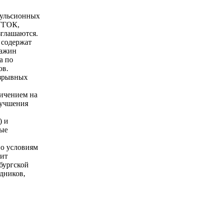
мульсионных
ГГОК,
зглашаются.
 содержат
важин
а по
ов.
взрывных
личением на
лучшения
) и
ные
по условиям
лит
бургской
удников,