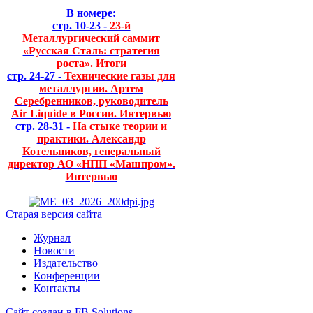
В номере:
стр. 10-23 -
23-й
Металлургический саммит
«Русская Сталь: стратегия
роста». Итоги
стр. 24-27 -
Технические газы для
металлургии. Артем
Серебренников, руководитель
Air Liquide в России. Интервью
стр. 28-31 -
На стыке теории и
практики. Александр
Котельников, генеральный
директор АО «НПП «Машпром».
Интервью
Старая версия сайта
Журнал
Новости
Издательство
Конференции
Контакты
Сайт создан в FB Solutions