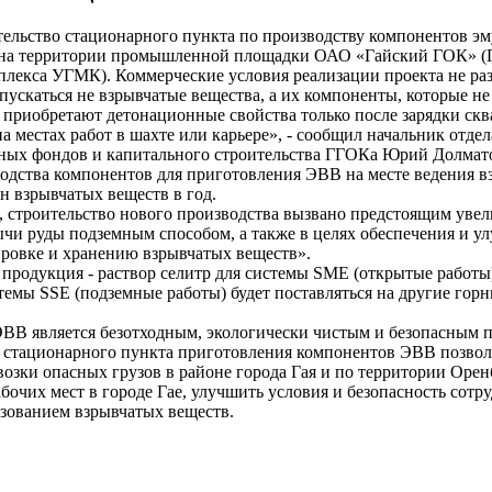
ельство стационарного пункта по производству компонентов э
 на территории промышленной площадки ОАО «Гайский ГОК» (
плекса УГМК). Коммерческие условия реализации проекта не ра
ускаться не взрывчатые вещества, а их компоненты, которые не
 приобретают детонационные свойства только после зарядки ск
а местах работ в шахте или карьере», - сообщил начальник отдел
ных фондов и капитального строительства ГГОКа Юрий Долмат
дства компонентов для приготовления ЭВВ на месте ведения 
нн взрывчатых веществ в год.
 строительство нового производства вызвано предстоящим уве
чи руды подземным способом, а также в целях обеспечения и у
ировке и хранению взрывчатых веществ».
 продукция - раствор селитр для системы SME (открытые работы
темы SSE (подземные работы) будет поставляться на другие гор
ВВ является безотходным, экологически чистым и безопасным 
ю стационарного пункта приготовления компонентов ЭВВ позво
возки опасных грузов в районе города Гая и по территории Орен
абочих мест в городе Гае, улучшить условия и безопасность сотр
ьзованием взрывчатых веществ.