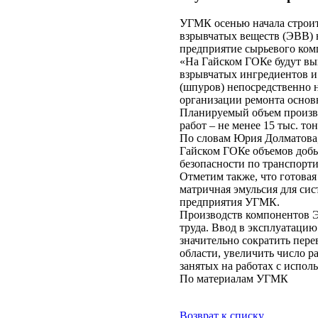
УГМК осенью начала строит
взрывчатых веществ (ЭВВ)
предприятие сырьевого ком
«На Гайском ГОКе будут вып
взрывчатых ингредиентов и
(шпуров) непосредственно н
организации ремонта основ
Планируемый объем произво
работ – не менее 15 тыс. то
По словам Юрия Долматова,
Гайском ГОКе объемов добы
безопасности по транспорт
Отметим также, что готовая
матричная эмульсия для сис
предприятия УГМК.
Производств компонентов Э
труда. Ввод в эксплуатаци
значительно сократить пере
области, увеличить число р
занятых на работах с испол
По материалам УГМК
Возврат к списку