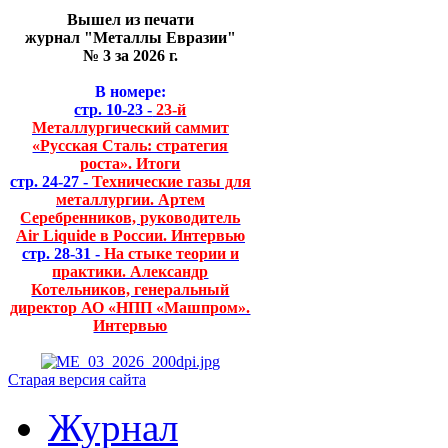
Вышел из печати
журнал "Металлы Евразии"
№ 3 за 2026 г.
В номере:
стр. 10-23 -
23-й
Металлургический саммит
«Русская Сталь: стратегия
роста». Итоги
стр. 24-27 -
Технические газы для
металлургии. Артем
Серебренников, руководитель
Air Liquide в России. Интервью
стр. 28-31 -
На стыке теории и
практики. Александр
Котельников, генеральный
директор АО «НПП «Машпром».
Интервью
Старая версия сайта
Журнал