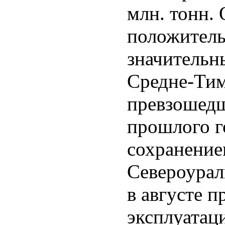
млн. тонн.
положител
значительн
Средне-Тим
превзошедш
прошлого го
сохранение
Североурал
в августе п
эксплуатац