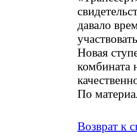
свидетельс
давало вре
участвоват
Новая ступ
комбината 
качественн
По материа
Возврат к 