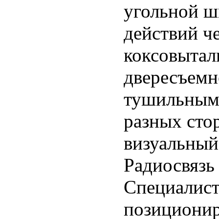
угольной ш
действий ч
коксовыталк
двересъемн
тушильным 
разных сто
визуальный
Радиосвязь
Специалис
позиционир